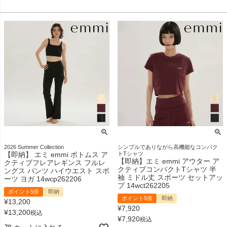
2026 Summer Collection
シンプルでありながら高機能なコンパク
【即納】 エミ emmi ボトムス ア
トTシャツ
【即納】エミ emmi アウター ア
クティブフレアレギンス フルレ
クティブコンパクトTシャツ 半
ングス パンツ ハイウエスト スポ
袖 ミドル丈 スポーツ セットアッ
ーツ ヨガ 14wcp262206
プ 14wct262205
ポイント5倍
即納
ポイント5倍
即納
¥
13,200
¥
7,920
¥
13,200
税込
¥
7,920
税込