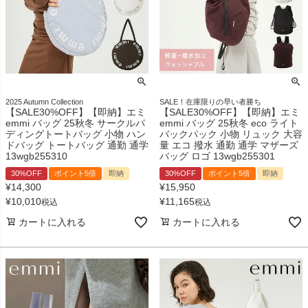
2025 Autumn Collection
SALE！在庫限りの早い者勝ち
【SALE30%OFF】【即納】エミ
【SALE30%OFF】【即納】エミ
emmi バッグ 25秋冬 サークルパ
emmi バッグ 25秋冬 eco ライト
ディングトートバッグ 小物 ハン
バックパック 小物 リュック 大容
ドバッグ トートバッグ 通勤 通学
量 エコ 撥水 通勤 通学 マザーズ
13wgb255310
バッグ ロゴ 13wgb255301
30%OFF
ポイント5倍
即納
30%OFF
ポイント5倍
即納
¥
14,300
¥
15,950
¥
10,010
¥
11,165
税込
税込
カートに入れる
カートに入れる