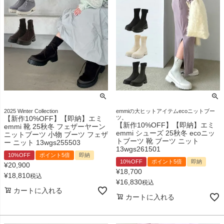
2025 Winter Collection
emmiの大ヒットアイテムecoニットブー
【新作10%OFF】【即納】エミ
ツ。
【新作10%OFF】【即納】エミ
emmi 靴 25秋冬 フェザーヤーン
emmi シューズ 25秋冬 ecoニッ
ニットブーツ 小物 ブーツ フェザ
トブーツ 靴 ブーツ ニット
ー ニット 13wgs255503
13wgs261501
10%OFF
ポイント5倍
即納
10%OFF
ポイント5倍
即納
¥
20,900
¥
18,700
¥
18,810
税込
¥
16,830
税込
カートに入れる
カートに入れる