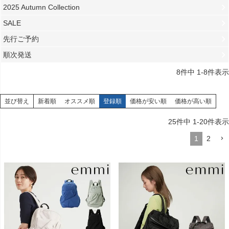
2025 Autumn Collection
SALE
先行ご予約
順次発送
8
件中
1
-
8
件表示
並び替え
新着順
オススメ順
登録順
価格が安い順
価格が高い順
25
件中
1
-
20
件表示
1
2