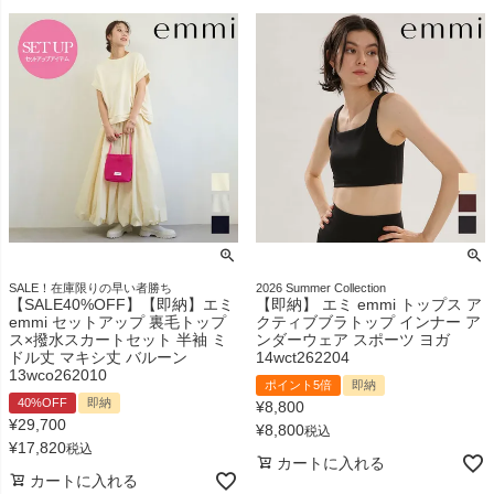
SALE！在庫限りの早い者勝ち
2026 Summer Collection
【SALE40%OFF】【即納】エミ
【即納】 エミ emmi トップス ア
emmi セットアップ 裏毛トップ
クティブブラトップ インナー ア
ス×撥水スカートセット 半袖 ミ
ンダーウェア スポーツ ヨガ
ドル丈 マキシ丈 バルーン
14wct262204
13wco262010
ポイント5倍
即納
40%OFF
即納
¥
8,800
¥
29,700
¥
8,800
税込
¥
17,820
税込
カートに入れる
カートに入れる