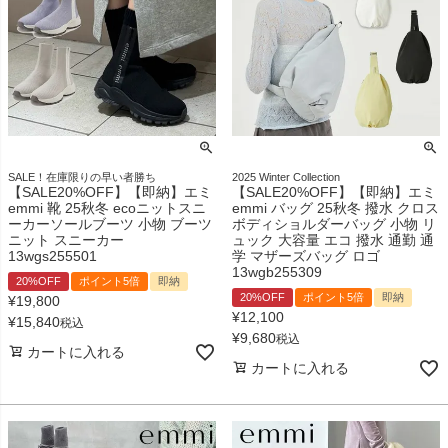
SALE！在庫限りの早い者勝ち
2025 Winter Collection
【SALE20%OFF】【即納】エミ
【SALE20%OFF】【即納】エミ
emmi 靴 25秋冬 ecoニットスニ
emmi バッグ 25秋冬 撥水 クロス
ーカーソールブーツ 小物 ブーツ
ボディショルダーバッグ 小物 リ
ニット スニーカー
ュック 大容量 エコ 撥水 通勤 通
13wgs255501
学 マザーズバッグ ロゴ
13wgb255309
20%OFF
ポイント5倍
即納
20%OFF
ポイント5倍
即納
¥
19,800
¥
12,100
¥
15,840
税込
¥
9,680
税込
カートに入れる
カートに入れる