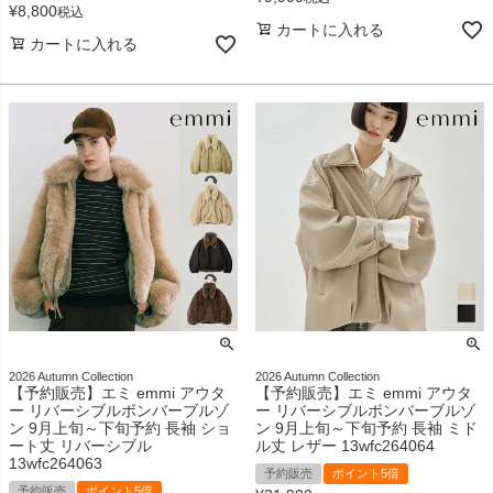
¥
8,800
税込
カートに入れる
カートに入れる
2026 Autumn Collection
2026 Autumn Collection
【予約販売】エミ emmi アウタ
【予約販売】エミ emmi アウタ
ー リバーシブルボンバーブルゾ
ー リバーシブルボンバーブルゾ
ン 9月上旬～下旬予約 長袖 ショ
ン 9月上旬～下旬予約 長袖 ミド
ート丈 リバーシブル
ル丈 レザー 13wfc264064
13wfc264063
予約販売
ポイント5倍
予約販売
ポイント5倍