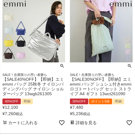
SALE！在庫限りの早い者勝ち
SALE！在庫限りの早い者勝ち
【SALE40%OFF】【即納】エミ
【SALE30%OFF】【即納】エミ
emmi バッグ 25秋冬 ナイロンパ
emmi バッグ シュシュ付きemmi
ディングバッグ ナイロン ショル
ロゴトートバッグ セット ストラ
ダーバッグ 13wgb261305
イプ A4 ギフト 13wct261090
40%OFF
即納
30%OFF
ポイント5倍
即納
¥
12,100
¥
7,480
¥
7,260
¥
5,236
税込
税込
カートに入れる
詳細を見る