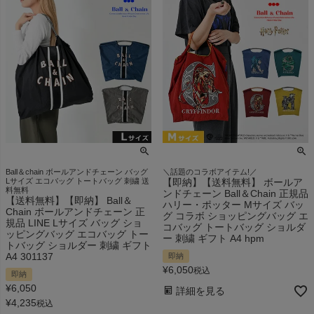
Ball＆chain ボールアンドチェーン バッグ
＼話題のコラボアイテム!／
Lサイズ エコバッグ トートバッグ 刺繍 送
【即納】【送料無料】 ボールア
料無料
ンドチェーン Ball＆Chain 正規品
【送料無料】【即納】 Ball＆
ハリー・ポッター Mサイズ バッ
Chain ボールアンドチェーン 正
グ コラボ ショッピングバッグ エ
規品 LINE Lサイズ バッグ ショ
コバッグ トートバッグ ショルダ
ッピングバッグ エコバッグ トー
ー 刺繍 ギフト A4 hpm
トバッグ ショルダー 刺繍 ギフト
A4 301137
即納
¥
6,050
税込
即納
¥
6,050
詳細を見る
¥
4,235
税込