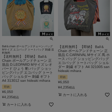
Ball＆chain ボールアンドチェーン バッグ
【送料無料】 【即納】 Ball＆
Mサイズ エコバッグ トートバッグ 刺繍 送
Chain ボールアンドチェーン 正
料無料
規品 C.CARNIVAL Mサイズ 馬 ホ
【送料無料】【即納】 Ball＆
ース バッグ ショッピングバッグ
Chain ボールアンドチェーン 正
エコバッグ トートバッグ ショル
規品 D.LEOPARD Mサイズ レオ
ダー 刺繍 ギフト A4 321005 san
パード ひょう 豹 バッグ ショッ
hideaki mihara
ピングバッグ エコバッグ トート
バッグ ショルダー 刺繍 ギフト
即納
A4 313012 san hideaki mihara
¥
6,050
即納
¥
4,235
税込
¥
6,050
カートに入れる
¥
4,235
税込
カートに入れる