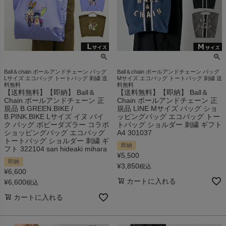
Ball＆chain ボールアンドチェーン バッグ
Ball＆chain ボールアンドチェーン バッグ
Lサイズ エコバッグ トートバッグ 刺繍 送
Mサイズ エコバッグ トートバッグ 刺繍 送
料無料
料無料
【送料無料】【即納】 Ball＆
【送料無料】【即納】 Ball＆
Chain ボールアンドチェーン 正
Chain ボールアンドチェーン 正
規品 B.GREEN.BIKE /
規品 LINE Mサイズ バッグ ショ
B.PINK.BIKE Lサイズ イヌ バイ
ッピングバッグ エコバッグ トー
ク バッグ ボビーダズラー コラボ
トバッグ ショルダー 刺繍 ギフト
ショッピングバッグ エコバッグ
A4 301037
トートバッグ ショルダー 刺繍 ギ
即納
フト 322104 san hideaki mihara
¥
5,500
即納
¥
3,850
税込
¥
6,600
カートに入れる
¥
6,600
税込
カートに入れる