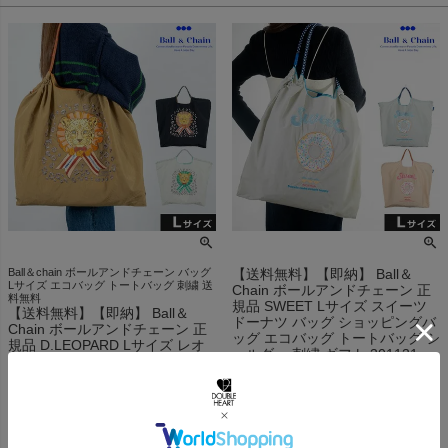
Ball＆chain ボールアンドチェーン バッグ
【送料無料】【即納】 Ball＆
Lサイズ エコバッグ トートバッグ 刺繍 送
Chain ボールアンドチェーン 正
料無料
規品 SWEET Lサイズ スイーツ
【送料無料】【即納】 Ball＆
ドーナツ バッグ ショッピングバ
Chain ボールアンドチェーン 正
ッグ エコバッグ トートバッグ シ
規品 D.LEOPARD Lサイズ レオ
ョルダー 刺繍 ギフト 301131
パード 豹 ひょう バッグ ショッ
san hideaki mihara
ピングバッグ エコバッグ トート
バッグ ショルダー 刺繍 ギフト
即納
313112 san hideaki mihara
¥
6,050
即納
¥
6,050
税込