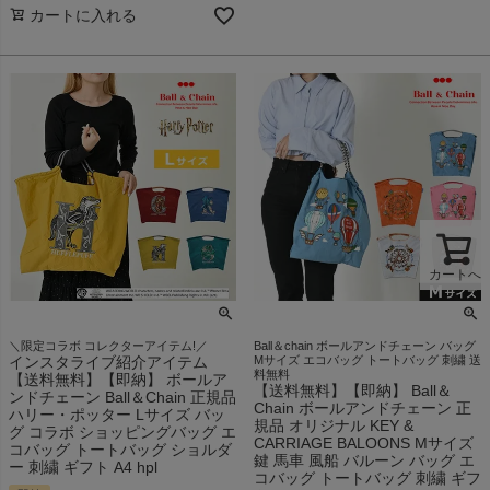
カートに入れる
カートへ
＼限定コラボ コレクターアイテム!／
Ball＆chain ボールアンドチェーン バッグ
インスタライブ紹介アイテム
Mサイズ エコバッグ トートバッグ 刺繍 送
料無料
【送料無料】【即納】 ボールア
【送料無料】【即納】 Ball＆
ンドチェーン Ball＆Chain 正規品
Chain ボールアンドチェーン 正
ハリー・ポッター Lサイズ バッ
規品 オリジナル KEY &
グ コラボ ショッピングバッグ エ
CARRIAGE BALOONS Mサイズ
コバッグ トートバッグ ショルダ
鍵 馬車 風船 バルーン バッグ エ
ー 刺繍 ギフト A4 hpl
コバッグ トートバッグ 刺繍 ギフ