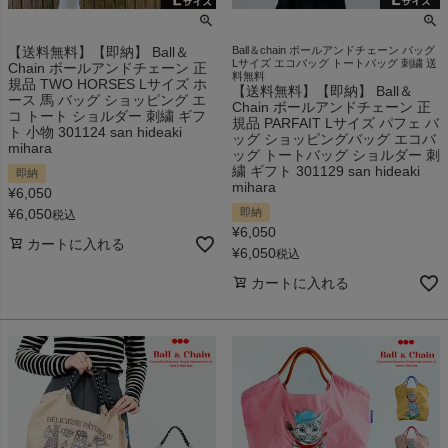
【送料無料】【即納】 Ball＆
Ball＆chain ボールアンドチェーン バッグ
Lサイズ エコバッグ トートバッグ 刺繍 送
Chain ボールアンドチェーン 正
料無料
規品 TWO HORSES Lサイズ ホ
【送料無料】【即納】 Ball＆
ース 馬 バッグ ショッピング エ
Chain ボールアンドチェーン 正
コ トート ショルダー 刺繍 ギフ
規品 PARFAIT Lサイズ パフェ バ
ト 小物 301124 san hideaki
ッグ ショッピングバッグ エコバ
mihara
ッグ トートバッグ ショルダー 刺
繍 ギフト 301129 san hideaki
即納
mihara
¥
6,050
¥
6,050
即納
税込
¥
6,050
カートに入れる
¥
6,050
税込
カートに入れる