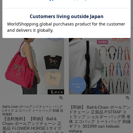
¥
6,600
カートに入れる
¥
4,620
税込
カートに入れる
Ball＆chain ボールアンドチェーン バッグ
【即納】 Ball＆Chain ボールアン
Lサイズ エコバッグ トートバッグ 刺繍 送
ドチェーン 正規品 P.STRAP ス
料無料
トラップ ショルダー バッグ用 単
【送料無料】 【即納】 Ball＆
体 エコバッグ トートバッグ 刺繍
Chain ボールアンドチェーン 正
ギフト 301999 san hideaki
規品 FLOWER HORSE Lサイズ
mihara
馬 バッグ ショッピングバッグ エ