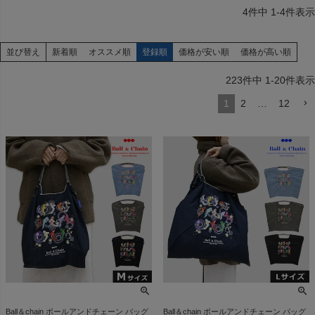
4
件中
1
-
4
件表示
並び替え
新着順
オススメ順
登録順
価格が安い順
価格が高い順
223
件中
1
-
20
件表示
1
2
…
12
Ball＆chain ボールアンドチェーン バッグ
Ball＆chain ボールアンドチェーン バッグ