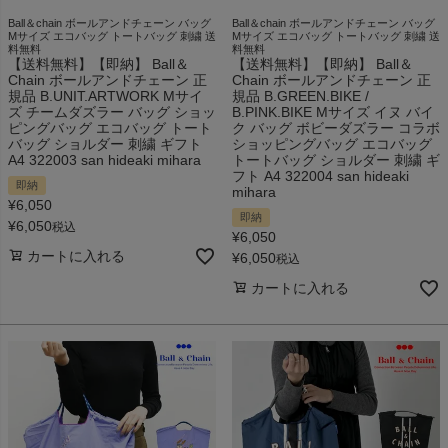
Ball＆chain ボールアンドチェーン バッグ
Ball＆chain ボールアンドチェーン バッグ
Mサイズ エコバッグ トートバッグ 刺繍 送
Mサイズ エコバッグ トートバッグ 刺繍 送
料無料
料無料
【送料無料】【即納】 Ball＆
【送料無料】【即納】 Ball＆
Chain ボールアンドチェーン 正
Chain ボールアンドチェーン 正
規品 B.UNIT.ARTWORK Mサイ
規品 B.GREEN.BIKE /
ズ チームダズラー バッグ ショッ
B.PINK.BIKE Mサイズ イヌ バイ
ピングバッグ エコバッグ トート
ク バッグ ボビーダズラー コラボ
バッグ ショルダー 刺繍 ギフト
ショッピングバッグ エコバッグ
A4 322003 san hideaki mihara
トートバッグ ショルダー 刺繍 ギ
フト A4 322004 san hideaki
即納
mihara
¥
6,050
即納
¥
6,050
税込
¥
6,050
カートに入れる
¥
6,050
税込
カートに入れる