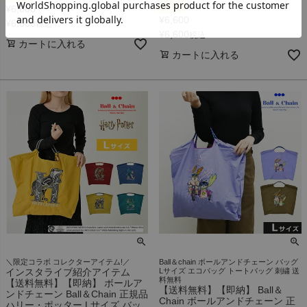
即納
¥
6,600
¥
6,600
¥
6,600
税込
¥
6,600
税込
カートに入れる
カートに入れる
＼限定コラボ コレクターアイテム!／
Ball＆chain ボールアンドチェーン バッグ
インスタライブ紹介アイテム
Lサイズ エコバッグ トートバッグ 刺繍 送
料無料
【送料無料】【即納】 ボールア
【送料無料】【即納】 Ball＆
ンドチェーン Ball＆Chain 正規品
Chain ボールアンドチェーン 正
ハリー・ポッター Lサイズ バッ