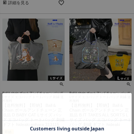
詳細を見る
Ball＆chain ボールアンドチェーン バッグ
Ball＆chain ボールアンドチェーン バッグ
Lサイズ エコバッグ トートバッグ 刺繍 送
Lサイズ エコバッグ トートバッグ 刺繍 送
料無料
料無料
【送料無料】【即納】 Ball＆
【送料無料】【即納】 Ball＆
Chain ボールアンドチェーン 正
Chain ボールアンドチェーン 正
規品 D.BABY CAT Lサイズ バッ
規品 B.IT TAKES ALL SORTS L
グ エコバッグ トートバッグ 刺繍
サイズ バッグ エコバッグ トート
ギフト hideaki mihara 313115
バッグ 刺繍 ギフト hideaki
mihara 322105
即納