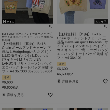
Ball＆chain ボールアンドチェーン バッグ
【送料無料】【即納】 Ball＆
Mサイズ エコバッグ トートバッグ 刺繍 送
Chain ボールアンドチェーン 正
料無料
規品 Hawaiian quilts hibiscus Lサ
【送料無料】【即納】 Ball＆
イズ ハワイアンキルト ハイビス
Chain ボールアンドチェーン 正
カス キャシー中島 コラボ バッグ
規品 L.Hedgehog(ハリネズミ) /
エコバッグ トートバッグ 刺繍 ギ
L.LION(ライオン) / L.Dounuts
フト A4 364101
(マイキー) Mサイズ LISA
LARSON リサ・ラーソン バッグ
即納
エコバッグ トートバッグ 刺繍 ギ
¥
6,600
フト A4 357000 357003 357004
¥
6,600
税込
即納
詳細を見る
¥
6,600
¥
6,600
税込
詳細を見る