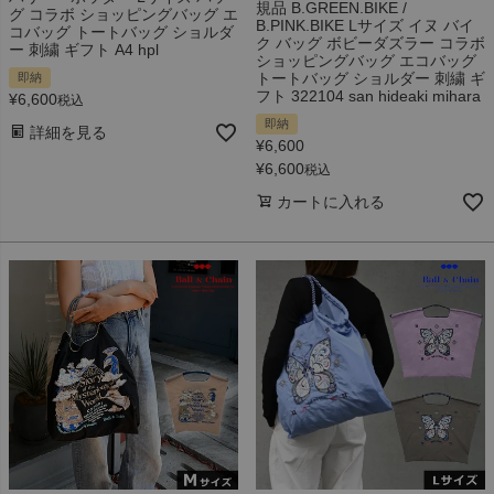
規品 B.GREEN.BIKE /
グ コラボ ショッピングバッグ エ
B.PINK.BIKE Lサイズ イヌ バイ
コバッグ トートバッグ ショルダ
ク バッグ ボビーダズラー コラボ
ー 刺繍 ギフト A4 hpl
ショッピングバッグ エコバッグ
トートバッグ ショルダー 刺繍 ギ
即納
フト 322104 san hideaki mihara
¥
6,600
税込
即納
詳細を見る
¥
6,600
¥
6,600
税込
カートに入れる