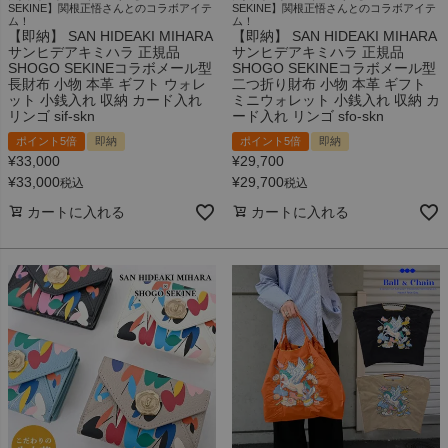
SEKINE】関根正悟さんとのコラボアイテ
SEKINE】関根正悟さんとのコラボアイテ
ム！
ム！
【即納】 SAN HIDEAKI MIHARA
【即納】 SAN HIDEAKI MIHARA
サンヒデアキミハラ 正規品
サンヒデアキミハラ 正規品
SHOGO SEKINEコラボメール型
SHOGO SEKINEコラボメール型
長財布 小物 本革 ギフト ウォレ
二つ折り財布 小物 本革 ギフト
ット 小銭入れ 収納 カード入れ
ミニウォレット 小銭入れ 収納 カ
リンゴ sif-skn
ード入れ リンゴ sfo-skn
ポイント5倍
即納
ポイント5倍
即納
¥
33,000
¥
29,700
¥
33,000
¥
29,700
税込
税込
カートに入れる
カートに入れる