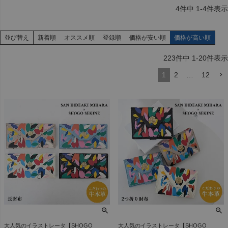
4
件中
1
-
4
件表示
並び替え
新着順
オススメ順
登録順
価格が安い順
価格が高い順
223
件中
1
-
20
件表示
1
2
…
12
大人気のイラストレータ【SHOGO
大人気のイラストレータ【SHOGO