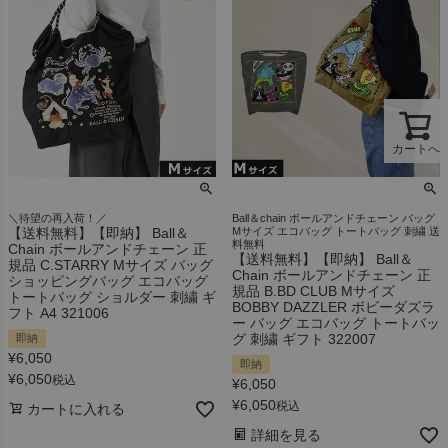
カートへ
＼待望の再入荷！／
Ball＆chain ボールアンドチェーン バッグ
【送料無料】【即納】 Ball＆
Mサイズ エコバッグ トートバッグ 刺繍 送
料無料
Chain ボールアンドチェーン 正
【送料無料】【即納】 Ball＆
規品 C.STARRY Mサイズ バッグ
Chain ボールアンドチェーン 正
ショッピングバッグ エコバッグ
規品 B.BD CLUB Mサイズ
トートバッグ ショルダー 刺繍 ギ
BOBBY DAZZLER ボビーダズラ
フト A4 321006
ー バッグ エコバッグ トートバッ
グ 刺繍 ギフト 322007
即納
¥
6,050
即納
¥
6,050
税込
¥
6,050
¥
6,050
税込
カートに入れる
詳細を見る