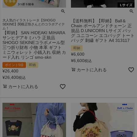
大人気のイラストレータ【SHOGO
【送料無料】【即納】 Ball＆
SEKINE】関根正悟さんとのコラボアイテ
Chain ボールアンドチェーン 正
ム！
規品 D.UNICORN Lサイズ バッ
【即納】 SAN HIDEAKI MIHARA
グ ユニコーン エコバッグ トート
サンヒデアキミハラ 正規品
バッグ 刺繍 ギフト A4 313117
SHOGO SEKINEコラボメール型
三つ折り財布 小物 本革 ギフト
即納
ミニウォレット 小銭入れ 収納 カ
¥
6,600
ード入れ リンゴ smo-skn
¥
6,600
税込
ポイント5倍
即納
カートに入れる
¥
26,400
¥
26,400
税込
カートに入れる