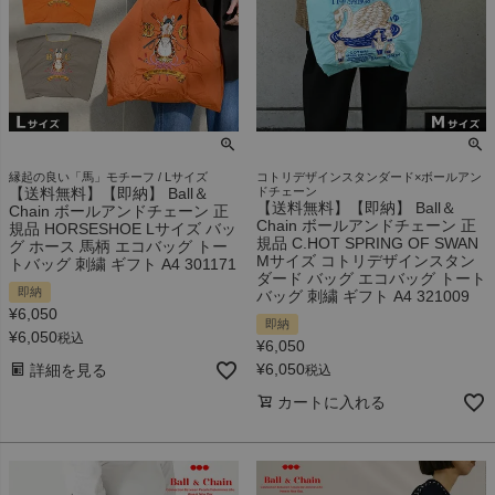
縁起の良い「馬」モチーフ / Lサイズ
コトリデザインスタンダード×ボールアン
【送料無料】【即納】 Ball＆
ドチェーン
【送料無料】【即納】 Ball＆
Chain ボールアンドチェーン 正
Chain ボールアンドチェーン 正
規品 HORSESHOE Lサイズ バッ
規品 C.HOT SPRING OF SWAN
グ ホース 馬柄 エコバッグ トー
Mサイズ コトリデザインスタン
トバッグ 刺繍 ギフト A4 301171
ダード バッグ エコバッグ トート
即納
バッグ 刺繍 ギフト A4 321009
¥
6,050
即納
¥
6,050
税込
¥
6,050
¥
6,050
詳細を見る
税込
カートに入れる