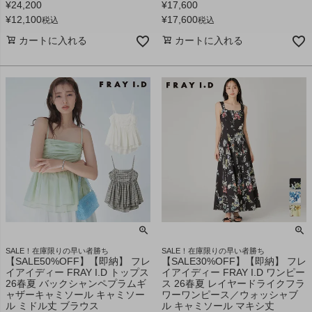
¥
24,200
¥
17,600
¥
12,100
¥
17,600
税込
税込
カートに入れる
カートに入れる
SALE！在庫限りの早い者勝ち
SALE！在庫限りの早い者勝ち
【SALE50%OFF】【即納】 フレ
【SALE30%OFF】【即納】 フレ
イアイディー FRAY I.D トップス
イアイディー FRAY I.D ワンピー
26春夏 バックシャンペプラムギ
ス 26春夏 レイヤードライクフラ
ャザーキャミソール キャミソー
ワーワンピース／ウォッシャブ
ル ミドル丈 ブラウス
ル キャミソール マキシ丈