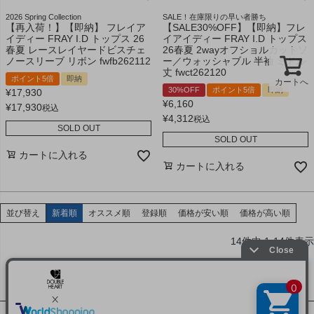
2026 Spring Collection
SALE！在庫限りの早い者勝ち
【再入荷！】【即納】 フレイア
【SALE30%OFF】【即納】フレ
イディー FRAY I.D トップス 26
イアイディー FRAY I.D トップス
春夏 レースレイヤードビスチェ
26春夏 2wayオフショルカットソ
ノースリーブ リボン fwfb262112
ー／ウォッシャブル 半袖 ミドル
丈 fwct262120
ポイント5倍
即納
カートへ
30%OFF
ポイント5倍
即納
¥
17,930
¥
6,160
¥
17,930
税込
¥
4,312
税込
SOLD OUT
SOLD OUT
カートに入れる
カートに入れる
並び替え
新着順
オススメ順
登録順
価格が安い順
価格が高い順
14
件中
1
-
14
件表示
ABOUT US