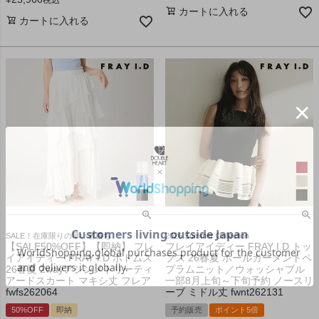
税込
カートに入れる
カートに入れる
SALE！在庫限りの早い者勝ち
2026 Summer Collection
【SALE50%OFF】【即納】 フレ
フレイアイディー FRAY I.D トッ
イアイディー FRAY I.D ボトムス
プス 26春夏 ホールガーメントペ
26春夏 2wayアシンメトリーティ
プラムニット／ウォッシャブル
アードスカート マキシ丈 フレア
一部8月上旬～下旬予約 ノースリ
fwfs262064
ーブ ミドル丈 fwnt262131
50%OFF
即納
予約販売
ポイント5倍