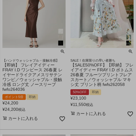
【ハンドウォッシャブル・接触冷感】
SALE！在庫限りの早い者勝ち
【即納】 フレイアイディー
【SALE50%OFF】【即納】 フレ
FRAY I.D ワンピース 26春夏 レ
イアイディー FRAY I.D ボトムス
イヤードライクアメスリサテン
26春夏 フルーツプリントフレア
ワンピ／ウォッシャブル・接触
スカート／ウォッシャブル マキ
冷感 ロング丈 ノースリーブ
シ丈 プリント柄 fwfs262058
fwfo264036
50%OFF
即納
ポイント5倍
即納
¥
23,100
¥
24,200
¥
11,550
税込
¥
24,200
税込
カートに入れる
カートに入れる