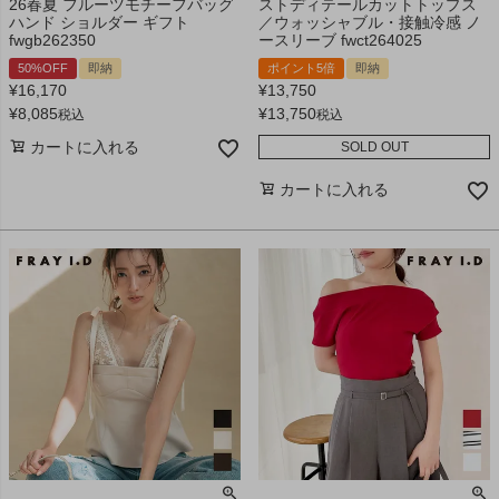
26春夏 フルーツモチーフバッグ
ストディテールカットトップス
ハンド ショルダー ギフト
／ウォッシャブル・接触冷感 ノ
fwgb262350
ースリーブ fwct264025
50%OFF
即納
ポイント5倍
即納
¥
16,170
¥
13,750
¥
8,085
¥
13,750
税込
税込
カートに入れる
SOLD OUT
カートに入れる