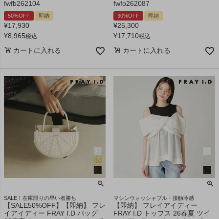
fwfb262104
fwfo262087
50%OFF
即納
30%OFF
即納
¥
17,930
¥
25,300
¥
8,965
¥
17,710
税込
税込
カートに入れる
カートに入れる
SALE！在庫限りの早い者勝ち
マシンウォッシャブル・接触冷感
【SALE50%OFF】【即納】 フレ
【即納】 フレイアイディー
イアイディー FRAY I.D バッグ
FRAY I.D トップス 26春夏 ツイ