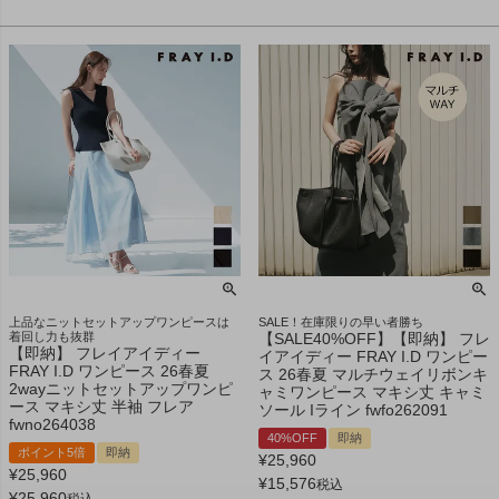
上品なニットセットアップワンピースは
SALE！在庫限りの早い者勝ち
着回し力も抜群
【SALE40%OFF】【即納】 フレ
【即納】 フレイアイディー
イアイディー FRAY I.D ワンピー
FRAY I.D ワンピース 26春夏
ス 26春夏 マルチウェイリボンキ
2wayニットセットアップワンピ
ャミワンピース マキシ丈 キャミ
ース マキシ丈 半袖 フレア
ソール Iライン fwfo262091
fwno264038
40%OFF
即納
ポイント5倍
即納
¥
25,960
¥
25,960
¥
15,576
税込
¥
25,960