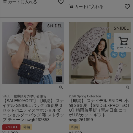
カートに入れる
カートに入れる
カートへ
SALE！在庫限りの早い者勝ち
2026 Spring Collection
【SALE50%OFF】【即納】 スナ
【即納】 スナイデル SNIDEL 小
イデル SNIDEL バッグ 26春夏 3
物 26春夏 【SNIDEL×PROTECT
セットバニティスマホショルダ
U】晴雨兼用折り畳み日傘 コラ
ー ショルダーバッグ 鞄 ストラッ
ボ UVカット ギフト
プ チェーン swgb262653
swgg261699
50%OFF
即納
即納
¥
14,960
¥
4,620