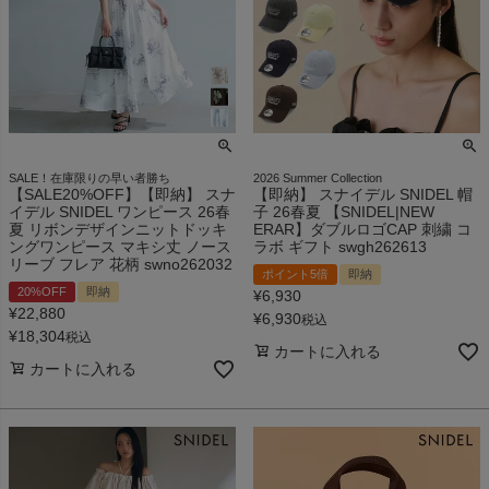
SALE！在庫限りの早い者勝ち
2026 Summer Collection
【SALE20%OFF】【即納】 スナ
【即納】 スナイデル SNIDEL 帽
イデル SNIDEL ワンピース 26春
子 26春夏 【SNIDEL|NEW
夏 リボンデザインニットドッキ
ERAR】ダブルロゴCAP 刺繍 コ
ングワンピース マキシ丈 ノース
ラボ ギフト swgh262613
リーブ フレア 花柄 swno262032
ポイント5倍
即納
20%OFF
即納
¥
6,930
¥
22,880
¥
6,930
税込
¥
18,304
税込
カートに入れる
カートに入れる