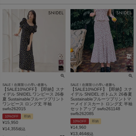
SALE！在庫限りの早い者勝ち
SALE！在庫限りの早い者勝ち
【SALE10%OFF】【即納】スナ
【SALE10%OFF】【即納】スナ
イデル SNIDEL ワンピース 26春
イデル SNIDEL ボトムス 26春夏
夏 Sustainableフルーツプリント
Sustainableフルーツプリントマ
ワンピース ロング丈 半袖
ーメイドスカート ロング丈 半袖
swfo262015
セットアップ swfo261148
swfb262085
10%OFF
即納
10%OFF
即納
¥
15,950
¥
14,960
¥
14,355
税込
¥
13,464
税込