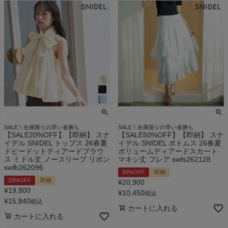
SALE！在庫限りの早い者勝ち
SALE！在庫限りの早い者勝ち
【SALE20%OFF】【即納】 スナ
【SALE50%OFF】【即納】 スナ
イデル SNIDEL トップス 26春夏
イデル SNIDEL ボトムス 26春夏
ドビードットティアードブラウ
ボリュームティアードスカート
ス ミドル丈 ノースリーブ リボン
マキシ丈 フレア swfs262128
swfb262096
50%OFF
即納
20%OFF
即納
¥
20,900
¥
19,800
¥
10,450
税込
¥
15,840
税込
カートに入れる
カートに入れる