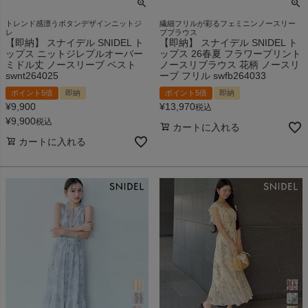
トレンド感漂うボタンデザインニットジ
繊細フリルが彩るフェミニンノースリー
レ
ブブラウス
【即納】 スナイデル SNIDEL ト
【即納】 スナイデル SNIDEL ト
ップス ニットジレプルオーバー
ップス 26春夏 フラワープリント
ミドル丈 ノースリーブ ベスト
ノースリブラウス 花柄 ノースリ
swnt264025
ーブ フリル swfb264033
ポイント5倍
即納
ポイント5倍
即納
¥
9,900
¥
13,970
税込
¥
9,900
税込
カートに入れる
カートに入れる