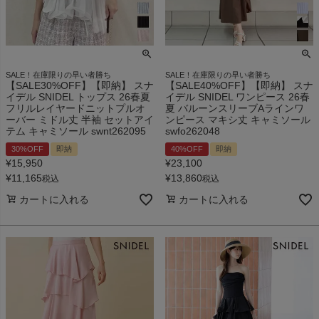
SALE！在庫限りの早い者勝ち
SALE！在庫限りの早い者勝ち
【SALE30%OFF】【即納】 スナ
【SALE40%OFF】【即納】 スナ
イデル SNIDEL トップス 26春夏
イデル SNIDEL ワンピース 26春
フリルレイヤードニットプルオ
夏 バルーンスリーブAラインワ
ーバー ミドル丈 半袖 セットアイ
ンピース マキシ丈 キャミソール
テム キャミソール swnt262095
swfo262048
30%OFF
即納
40%OFF
即納
¥
15,950
¥
23,100
¥
11,165
¥
13,860
税込
税込
カートに入れる
カートに入れる