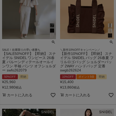
SALE！在庫限りの早い者勝ち
＼新作10%OFFキャンペーン／
【SALE50%OFF】【即納】 スナ
【新作10%OFF】【即納】 スナ
イデル SNIDEL ワンピース 26春
イデル SNIDEL バッグ 26春夏 フ
夏 バルーンディテールオールイ
リルロゴバッグ ショルダーバッ
ンワン 半袖 パンツ オフショルダ
グ 2WAY ハンドバッグ 定番
ー swfo262079
swgb262624
50%OFF
即納
10%OFF
ポイント5倍
即納
¥
25,960
¥
15,400
¥
12,980
¥
13,860
税込
税込
カートに入れる
カートに入れる