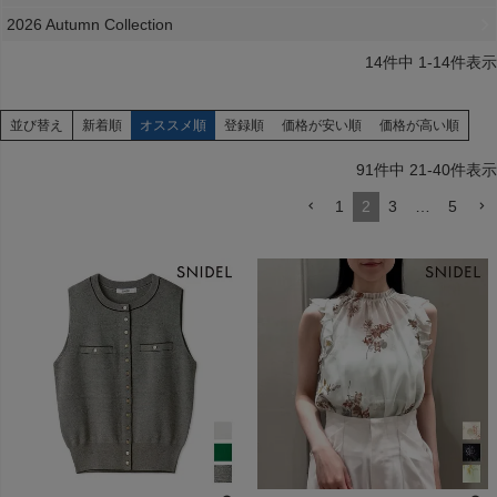
2026 Autumn Collection
14
件中
1
-
14
件表示
並び替え
新着順
オススメ順
登録順
価格が安い順
価格が高い順
91
件中
21
-
40
件表示
1
2
3
…
5