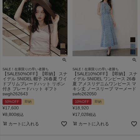
SALE！在庫限りの早い者勝ち
SALE！在庫限りの早い者勝ち
【SALE50%OFF】【即納】 スナ
【SALE10%OFF】【即納】 スナ
イデル SNIDEL 帽子 26春夏 ワイ
イデル SNIDEL ワンピース 26春
ドブリムブレードハット リボン
夏 アメスリデニムワンピース マ
付き ブレードハット ギフト
キシ丈 ノースリーブ マーメード
swgh262643
swfo262050
50%OFF
即納
10%OFF
即納
¥
17,600
¥
18,920
¥
8,800
¥
17,028
税込
税込
カートに入れる
カートに入れる