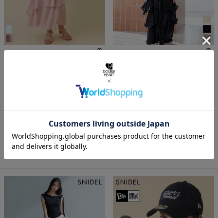
SALE！在庫限りの早い者勝ち
2026 Summer Collection
【SALE40%OFF】【即納】 スナ
【即納】 スナイデル SNIDEL ワ
イデル SNIDEL ボトムス 26春夏
ンピース 26春夏 ティアードドッ
サテンナローティアードスカー
キングカットベアワンピース マ
ト マキシ丈 フリル swfs262131
キシ丈 ベアトップ フリル
swco264018
40%OFF
即納
ポイント5倍
即納
¥
17,930
¥
17,930
¥
10,758
税込
¥
17,930
税込
カートに入れる
カートに入れる