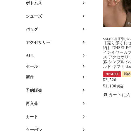
ボトムス
シューズ
バッグ
SALE！在庫限り
アクセサリー
【売り尽くし
納】 DHSELE
インイヤーカフ
ALL
ス アクセサリー
落 シンプル シ
セール
ルド ギフト doub
70%OFF
即納
新作
¥
3,520
¥
1,100
税込
予約販売
カートに入
再入荷
カート
クーポン