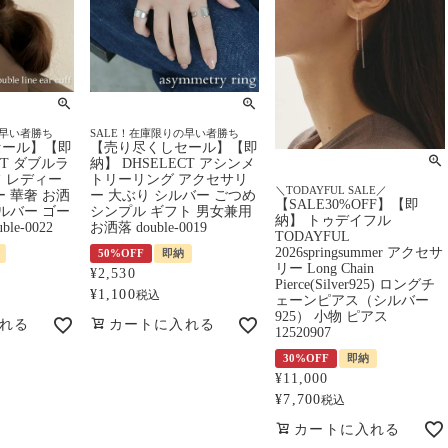
の早い者勝ち
SALE！在庫限りの早い者勝ち
セール】【即
【売り尽くしセール】【即
CT ダブルラ
納】 DHSELECT アシンメ
 レディー
トリーリング アクセサリ
＼TODAYFUL SALE／
 華奢 お洒
ー 大ぶり シルバー ごつめ
【SALE30%OFF】【即
ルバー ゴー
シンプル ギフト 男女兼用
納】 トゥデイフル
le-0022
お洒落 double-0019
TODAYFUL
2026springsummer アクセサ
50%OFF
即納
リー Long Chain
¥
2,530
Pierce(Silver925) ロングチ
¥
1,100
税込
ェーンピアス（シルバー
925） 小物 ピアス
れる
カートに入れる
12520907
30%OFF
即納
¥
11,000
¥
7,700
税込
カートに入れる