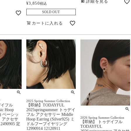
詳細を見る
¥
3,850
税込
SOLD OUT
カートに入れる
／
2025 Spring Summer Collection
デイフル
【即納】TODAYFUL
ic Hoop
2025springsummer トゥデイ
925) ベーシッ
フル アクセサリー Middle
2026 Spring Summer Collection
 アクセサ
Hoop Earring (Silver925) ミ
【即納】 トゥデイフル
12490905 定
ドルフープイヤリング
TODAYFUL
12990914 12120911