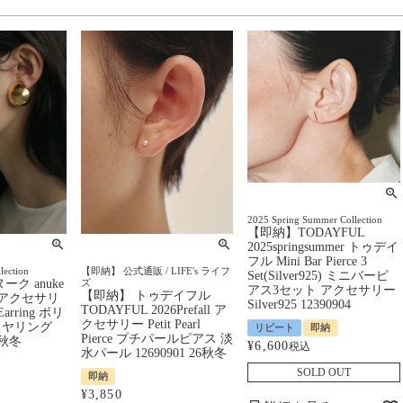
2025 Spring Summer Collection
【即納】TODAYFUL
2025springsummer トゥデイ
フル Mini Bar Pierce 3
lection
【即納】 公式通販 / LIFE's ライフ
Set(Silver925) ミニバーピ
ク anuke
ズ
アス3セット アクセサリー
【即納】 トゥデイフル
ter アクセサリ
Silver925 12390904
TODAYFUL 2026Prefall ア
 Earring ボリ
クセサリー Petit Pearl
イヤリング
リピート
即納
Pierce プチパールピアス 淡
5秋冬
¥
6,600
税込
水パール 12690901 26秋冬
SOLD OUT
即納
¥
3,850