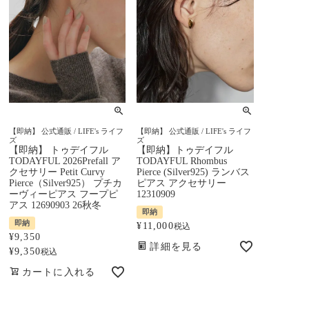
【即納】 公式通販 / LIFE's ライフ
【即納】 公式通販 / LIFE's ライフ
ズ
ズ
【即納】 トゥデイフル
【即納】トゥデイフル
TODAYFUL 2026Prefall ア
TODAYFUL Rhombus
クセサリー Petit Curvy
Pierce (Silver925) ランバス
Pierce（Silver925） プチカ
ピアス アクセサリー
ーヴィーピアス フープピ
12310909
アス 12690903 26秋冬
即納
即納
¥
11,000
税込
¥
9,350
詳細を見る
¥
9,350
税込
カートに入れる