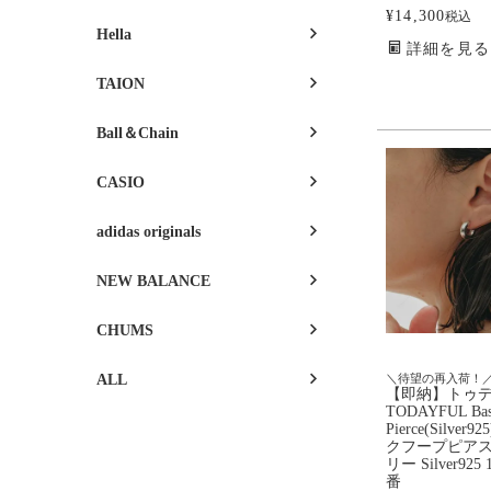
¥
14,300
税込
Hella
詳細を見る
TAION
Ball＆Chain
CASIO
adidas originals
NEW BALANCE
CHUMS
ALL
＼待望の再入荷！
【即納】トゥ
TODAYFUL Bas
Pierce(Silver
クフープピアス
リー Silver925 
番