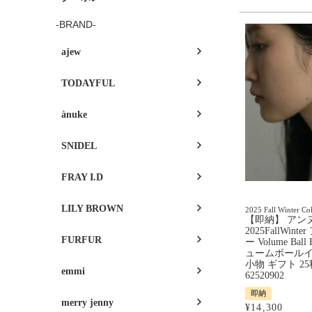
-BRAND-
ajew
TODAYFUL
ànuke
SNIDEL
FRAY I.D
LILY BROWN
2025 Fall Winter Col
【即納】 アンヌー
2025FallWin
FURFUR
ー Volume Ball
ュームボール
小物 ギフト 2
emmi
62520902
即納
merry jenny
¥
14,300