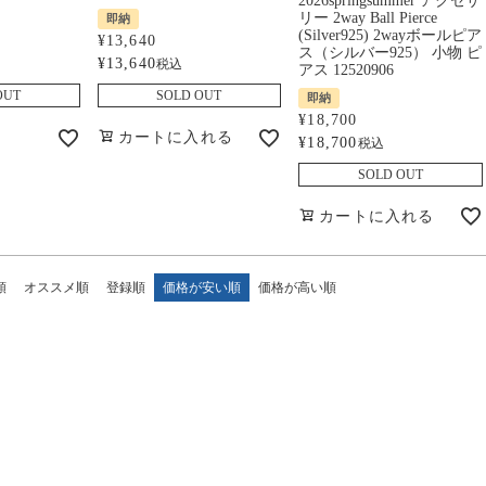
2026springsummer アクセサ
リー 2way Ball Pierce
即納
(Silver925) 2wayボールピア
¥
13,640
ス（シルバー925） 小物 ピ
¥
13,640
税込
アス 12520906
OUT
SOLD OUT
即納
¥
18,700
カートに入れる
¥
18,700
税込
SOLD OUT
カートに入れる
順
オススメ順
登録順
価格が安い順
価格が高い順