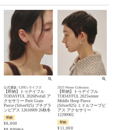
公式通販 / LIFE's ライフズ
2025 Winter Collection
【即納】トゥデイフル
【即納】トゥデイフル
TODAYFUL 2026Prefall ア
TODAYFUL 2025winter
クセサリー Petit Grain
Middle Hoop Pierce
Pierce (Silver925) プチグラ
(Silver925) ミドルフープピ
ンピアス 12610909 26秋冬
アス アクセサリー
12290902
即納
即納
¥
8,800
¥
11,000
¥
8,800
税込