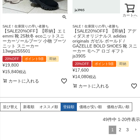
カートへ
SALE！在庫限りの早い者勝ち
SALE！在庫限りの早い者勝ち
【SALE20%OFF】【即納】エミ
【SALE20%OFF】【即納】アデ
emmi 靴 25秋冬 ecoニットスニ
ィダスオリジナルス adidas
ーカーソールブーツ 小物 ブーツ
originals ガゼル ボールド /
ニット スニーカー
GAZELLE BOLD SHOES 靴 スニ
13wgs255501
ーカー モヘア ロゴ ギフト
js3905
20%OFF
ポイント5倍
即納
20%OFF
ポイント5倍
即納
¥
19,800
¥
17,600
¥
15,840
税込
¥
14,080
税込
カートに入れる
カートに入れる
並び替え
新着順
オススメ順
登録順
価格が安い順
価格が高い順
49
件中
1
-
20
件表示
1
2
3