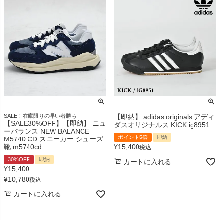
SALE！在庫限りの早い者勝ち
【即納】 adidas originals アディ
【SALE30%OFF】【即納】 ニュ
ダスオリジナルス KICK ig8951
ーバランス NEW BALANCE
ポイント5倍
即納
M5740 CD スニーカー シューズ
靴 m5740cd
¥
15,400
税込
30%OFF
即納
カートに入れる
¥
15,400
¥
10,780
税込
カートに入れる