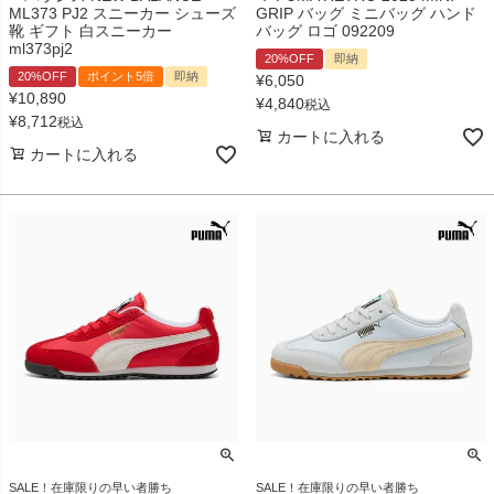
ML373 PJ2 スニーカー シューズ
GRIP バッグ ミニバッグ ハンド
靴 ギフト 白スニーカー
バッグ ロゴ 092209
ml373pj2
20%OFF
即納
20%OFF
ポイント5倍
即納
¥
6,050
¥
10,890
¥
4,840
税込
¥
8,712
税込
カートに入れる
カートに入れる
SALE！在庫限りの早い者勝ち
SALE！在庫限りの早い者勝ち