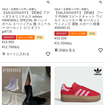
SALE！在庫限りの早い者勝ち
SALE！在庫限りの早い者勝ち
【SALE20%OFF】【即納】アデ
【SALE30%OFF】【即納】 プー
ィダスオリジナルス adidas
マ PUMA スピードキャット ワイ
HANDBALL SPEZIAL W ハンド
ルド スニーカー 靴 ローカット
ボール スペツィアル 靴 スニーカ
ウィメンズ 運動 スポーツ 軽量
ー ローカット ロゴ ギフト
406690-01
jp8718
20%OFF
ポイント5倍
即納
20%OFF
ポイント5倍
即納
¥
16,500
¥
15,950
¥
11,550
税込
¥
12,760
税込
詳細を見る
カートに入れる