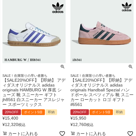
SALE！在庫限りの早い者勝ち
SALE！在庫限りの早い者勝ち
【SALE20%OFF】【即納】 アデ
【SALE20%OFF】【即納】アデ
ィダスオリジナルス adidas
ィダスオリジナルス adidas
originals HAMBURG W 厚底 シ
originals Handball Spezial ハン
ューズ 靴 スニーカー ギフト
ドボール スペツィアル 靴 スニー
jh8561 白スニーカー アスレジャ
カー ローカット ロゴ ギフト
ー スポーツミックス
if6561
20%OFF
ポイント5倍
即納
20%OFF
ポイント5倍
即納
¥
15,400
¥
15,950
¥
12,320
¥
12,760
税込
税込
カートに入れる
カートに入れる