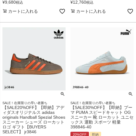
¥
9,680
¥
12,760
税込
税込
カートに入れる
カートに入れる
SALE！在庫限りの早い者勝ち
SALE！在庫限りの早い者勝ち
【SALE20%OFF】【即納】アデ
【SALE30%OFF】【即納】プー
ィダスオリジナルス adidas
マ PUMA スピードキャット OG
originals Handball Spezial Shoes
スニーカー 靴 ローカット ユニセ
スニーカー シューズ ローカット
ックス 運動 スポーツ 軽量
ロゴ ギフト【BUYERS
398846-40
SELECT】 jr3846
20%OFF
即納