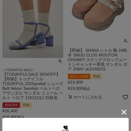
【即納】 SHAKA シャカ 靴 24秋
冬 SNUG CLOG MOUTON
CHUNKY スナッグクロッグムー
トンチャンキー厚底 サンダル ボ
ア 2WAY sk2430015
＼TODAYFUL SALE／
【TODAYFULSALE 30%OFF】
ポイント5倍
即納
【即納】トゥデイフル
¥
19,800
TODAYFUL 2025prefall シューズ
¥
19,800
Belt Velour Sandals ベルトベロ
税込
アサンダル サンダル ミュール ベ
カートに入れる
ルト ベロア 12521012 25秋冬
30%OFF
即納
¥
26,400
¥
18,480
税込
詳細を見る