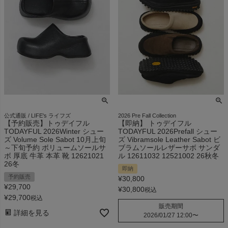
公式通販 / LIFE's ライフズ
2026 Pre Fall Collection
【予約販売】トゥデイフル
【即納】 トゥデイフル
TODAYFUL 2026Winter シュー
TODAYFUL 2026Prefall シュー
ズ Volume Sole Sabot 10月上旬
ズ Vibramsole Leather Sabot ビ
～下旬予約 ボリュームソールサ
ブラムソールレザーサボ サンダ
ボ 厚底 牛革 本革 靴 12621021
ル 12611032 12521002 26秋冬
26冬
即納
予約販売
¥
30,800
¥
29,700
¥
30,800
税込
¥
29,700
税込
販売期間
詳細を見る
2026/01/27 12:00
〜