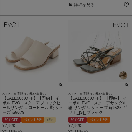
詳細を見る
SALE！在庫限りの早い者勝ち
SALE！在庫限りの早い者勝ち
【SALE60%OFF】【即納】 イー
【SALE60%OFF】 【即納】 イ
ボル EVOL スクエアブロックヒ
ーボル EVOL スクエアサンダル
ールサンダル ローヒール 靴 シュ
靴 サンダル シューズ iq9525 ギ
ーズ iu5079
フト_[S]_ブラック
60％OFF
ポイント5倍
即納
60％OFF
ポイント5倍
¥
7,920
¥
7,920
¥
3,168
¥
3,168
税込
税込