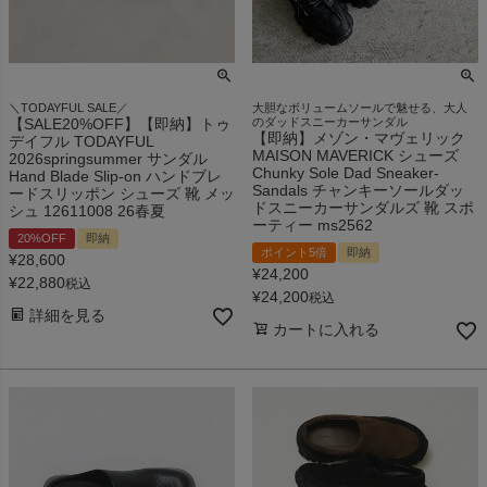
＼TODAYFUL SALE／
大胆なボリュームソールで魅せる、大人
【SALE20%OFF】【即納】トゥ
のダッドスニーカーサンダル
【即納】メゾン・マヴェリック
デイフル TODAYFUL
MAISON MAVERICK シューズ
2026springsummer サンダル
Chunky Sole Dad Sneaker-
Hand Blade Slip-on ハンドブレ
Sandals チャンキーソールダッ
ードスリッポン シューズ 靴 メッ
ドスニーカーサンダルズ 靴 スポ
シュ 12611008 26春夏
ーティー ms2562
20%OFF
即納
ポイント5倍
即納
¥
28,600
¥
24,200
¥
22,880
税込
¥
24,200
税込
詳細を見る
カートに入れる