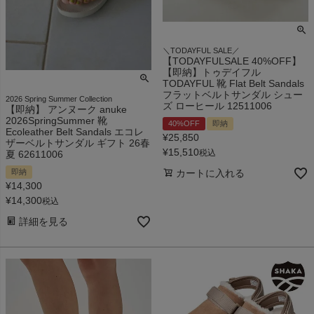
＼TODAYFUL SALE／
【TODAYFULSALE 40%OFF】
【即納】トゥデイフル
TODAYFUL 靴 Flat Belt Sandals
フラットベルトサンダル シュー
2026 Spring Summer Collection
ズ ローヒール 12511006
【即納】 アンヌーク anuke
2026SpringSummer 靴
40%OFF
即納
Ecoleather Belt Sandals エコレ
¥
25,850
ザーベルトサンダル ギフト 26春
¥
15,510
税込
夏 62611006
カートに入れる
即納
¥
14,300
¥
14,300
税込
詳細を見る