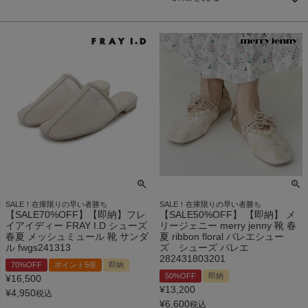
SALE！在庫限りの早い者勝ち
SALE！在庫限りの早い者勝ち
【SALE70%OFF】【即納】フレ
【SALE50%OFF】 【即納】 メ
イアイディー FRAY I.D シューズ
リージェニー merry jenny 靴 春
春夏 メッシュミュール 靴 サンダ
夏 ribbon floral バレエシュー
ル fwgs241313
ズ シューズ バレエ
282431803201
70%OFF
ポイント5倍
即納
50%OFF
即納
¥
16,500
¥
13,200
¥
4,950
税込
¥
6,600
税込