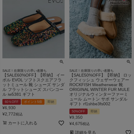
SALE！在庫限りの早い者勝ち
SALE！在庫限りの早い者勝ち
【SALE60%OFF】【即納】 イー
【SALE50%OFF】【即納】 ロッ
ボル EVOL ソフトスクエアフラ
クフィッシュ ウェザーウェアー
ットミュール 靴 シューズ サンダ
ROCKFISH Weatherwear 靴
ル フラットシューズ スパンコー
ORIGINAL WINTER FUR MULE
ル iw5381 ギフト
オリジナルウィンターファーミ
ュール ムートン サボ サンダル
60％OFF
ポイント5倍
即納
ギフト rf1shbe3fs002
¥
6,930
50%OFF
即納
¥
2,772
税込
¥
9,350
カートに入れる
¥
4,675
税込
詳細を見る