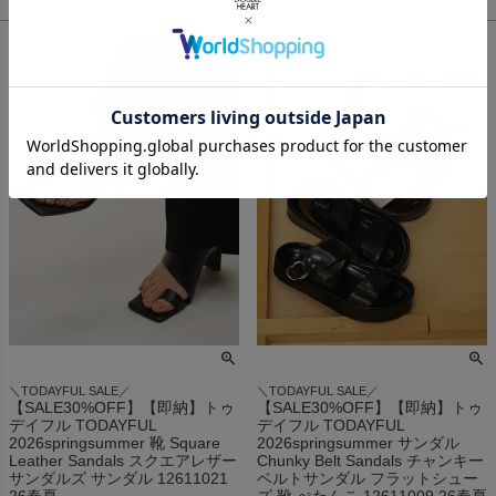
＼TODAYFUL SALE／
＼TODAYFUL SALE／
【SALE30%OFF】【即納】トゥ
【SALE30%OFF】【即納】トゥ
デイフル TODAYFUL
デイフル TODAYFUL
2026springsummer 靴 Square
2026springsummer サンダル
Leather Sandals スクエアレザー
Chunky Belt Sandals チャンキー
サンダルズ サンダル 12611021
ベルトサンダル フラットシュー