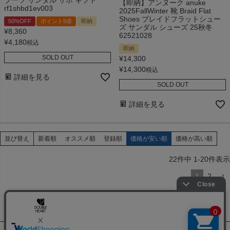
【即納】アンヌーク anuke
rf1shbd1ev003
2025FallWinter 靴 Braid Flat
Shoes ブレイドフラットシュー
50%OFF
ポイント5倍
即納
ズ サンダル シューズ 25秋冬
¥
8,360
62521028
¥
4,180
税込
即納
SOLD OUT
¥
14,300
¥
14,300
税込
詳細を見る
SOLD OUT
詳細を見る
並び替え
新着順
オススメ順
登録順
価格が安い順
価格が高い順
22
件中
1
-
20
件表示
1
2
ABOUT US