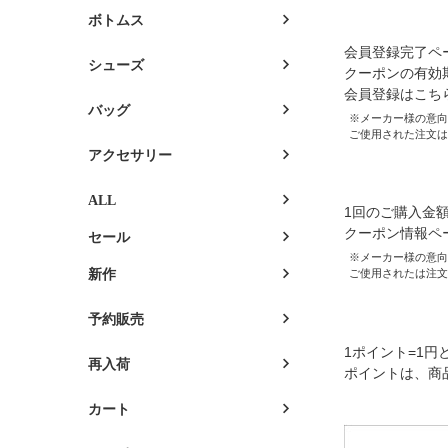
新規会員登
ボトムス
会員登録完了ペ
シューズ
クーポンの有効
会員登録はこち
バッグ
※メーカー様の意向に
ご使用された注文は
アクセサリー
何度でも使
ALL
1回のご購入金額
クーポン情報ペ
セール
※メーカー様の意向に
新作
ご使用されたは注文
ご購入金
予約販売
1ポイント=1
再入荷
ポイントは、商
カート