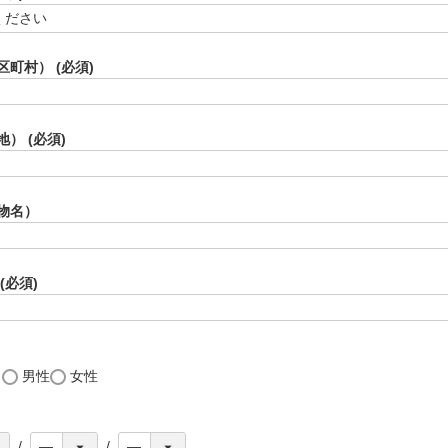
区町村）
(必須)
地）
(必須)
物名）
(必須)
し
男性
女性