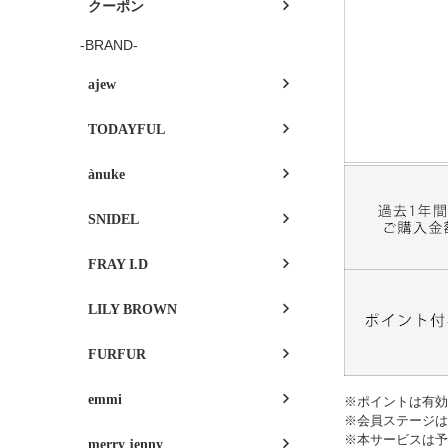
クーポン
-BRAND-
ajew
TODAYFUL
ànuke
SNIDEL
FRAY I.D
LILY BROWN
FURFUR
emmi
※ポイントは有効
※会員ステージは
※本サービスは予
merry jenny