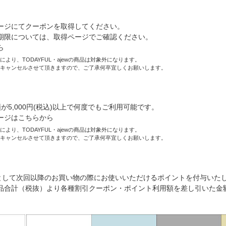
録で"1000円OFFクーポン"プレゼント
ージにてクーポンを取得してください。
期限については、取得ページでご確認ください。
ら
より、TODAYFUL・ajewの商品は対象外になります。
キャンセルさせて頂きますので、ご了承何卒宜しくお願いします。
える"10%OFFクーポン"プレゼント
が5,000円(税込)以上で何度でもご利用可能です。
ージはこちらから
より、TODAYFUL・ajewの商品は対象外になります。
キャンセルさせて頂きますので、ご了承何卒宜しくお願いします。
額に応じて"ポイント"付与
円として次回以降のお買い物の際にお使いいただけるポイントを付与いた
品合計（税抜）より各種割引クーポン・ポイント利用額を差し引いた金