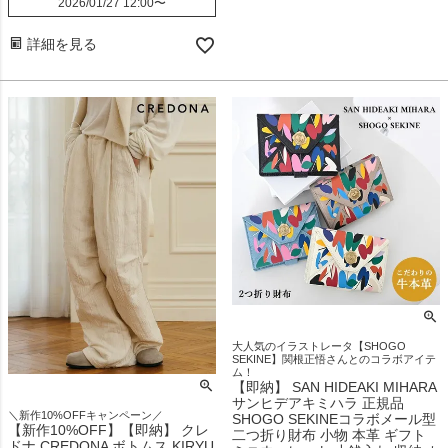
2026/01/27 12:00
〜
詳細を見る
大人気のイラストレータ【SHOGO
SEKINE】関根正悟さんとのコラボアイテ
ム！
【即納】 SAN HIDEAKI MIHARA
サンヒデアキミハラ 正規品
＼新作10%OFFキャンペーン／
SHOGO SEKINEコラボメール型
【新作10%OFF】【即納】 クレ
二つ折り財布 小物 本革 ギフト
ドナ CREDONA ボトムス KIRYU