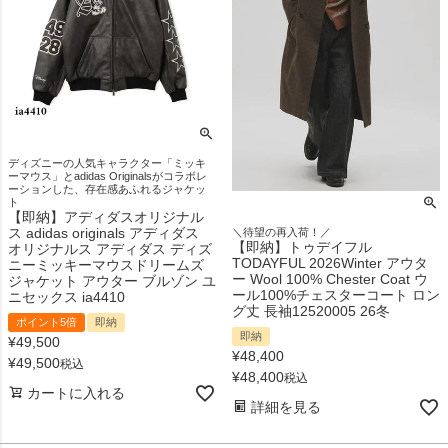
ディズニーの人気キャラクター「ミッキ
ーマウス」とadidas Originalsがコラボレ
ーションした、存在感あふれるジャケッ
ト
【即納】アディダスオリジナル
ス adidas originals アディダス
＼待望の再入荷！／
【即納】トゥデイフル
オリジナルス アディダス ディズ
TODAYFUL 2026Winter アウタ
ニーミッキーマウスドリームズ
ー Wool 100% Chester Coat ウ
ジャケット アウター ブルゾン ユ
ール100%チェスターコート ロン
ニセックス ia4410
グ丈 長袖12520005 26冬
ポイント5倍
即納
即納
¥
49,500
¥
48,400
¥
49,500
税込
¥
48,400
税込
カートに入れる
詳細を見る