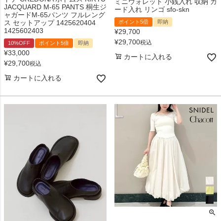
ミニウォレット 小銭入れ 収納 カ
JACQUARD M-65 PANTS 桐生ジ
ード入れ リンゴ sfo-skn
ャガードM-65パンツ フルレング
ポイント5倍
即納
ス セットアップ 1425620404
1425602403
¥
29,700
¥
29,700
税込
10%OFF
ポイント5倍
即納
¥
33,000
カートに入れる
¥
29,700
税込
カートに入れる