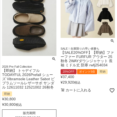
SALE！在庫限りの早い者勝ち
【SALE20%OFF】【即納】ファ
ーファー FURFUR アウター 25
秋冬 2WAYダウンジャケット 長
袖 ミドル丈 防寒 rwfj254034
2026 Pre Fall Collection
【即納】 トゥデイフル
20%OFF
ポイント5倍
即納
TODAYFUL 2026Prefall シュー
¥
37,400
ズ Vibramsole Leather Sabot ビ
¥
29,920
税込
ブラムソールレザーサボ サンダ
ル 12611032 12521002 26秋冬
カートに入れる
即納
¥
30,800
¥
30,800
税込
販売期間