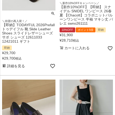
＼新作10%OFFキャンペーン／
【新作10%OFF】【即納】 スナ
イデル SNIDEL ワンピース 26春
夏 【Chacott】コラボニットバル
ーンワンピース 半袖 マキシ丈 バ
＼待望の再入荷！／
レエ swno261111
【即納】TODAYFUL 2026Prefall
トゥデイフル 靴 Slide Leather
10%OFF
ポイント5倍
即納
Shoes スライドレザーシューズ
¥
31,900
サボ シューズ 12611033
¥
28,710
税込
12421011 ギフト
カートに入れる
即納
¥
29,700
¥
29,700
税込
詳細を見る