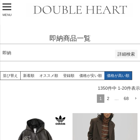
価格が安い順
価格が高い順
優先度順
MENU
レビュー順
キーワードヒット順
即納商品一覧
検索
即納
詳細検索
並び替え
新着順
オススメ順
登録順
価格が安い順
価格が高い順
1350
件中
1
-
20
件表示
1
2
…
68