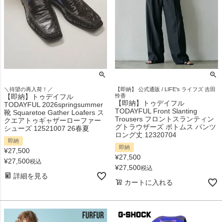
＼待望の再入荷！／
【即納】 公式通販 / LIFE's ライフズ 吉田
【即納】トゥデイフル
怜香
【即納】トゥデイフル
TODAYFUL 2026springsummer
TODAYFUL Front Slanting
靴 Squaretoe Gather Loafers ス
Trousers フロントスランティン
クエアトゥギャザーローファー
グトラウザーズ ボトムス パンツ
シューズ 12521007 26春夏
ロング丈 12320704
即納
即納
¥
27,500
¥
27,500
¥
27,500
税込
¥
27,500
税込
詳細を見る
カートに入れる