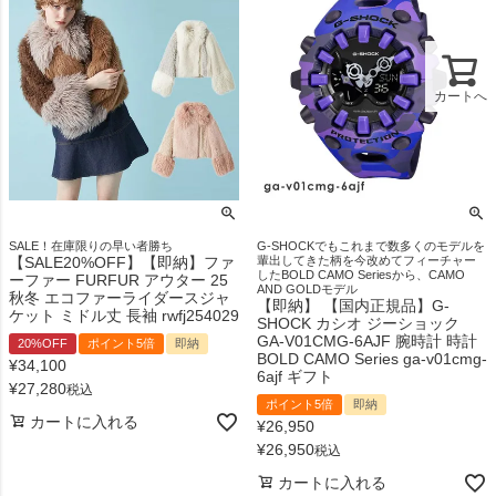
カートへ
SALE！在庫限りの早い者勝ち
G-SHOCKでもこれまで数多くのモデルを
【SALE20%OFF】【即納】ファ
輩出してきた柄を今改めてフィーチャー
したBOLD CAMO Seriesから、CAMO
ーファー FURFUR アウター 25
AND GOLDモデル
秋冬 エコファーライダースジャ
【即納】 【国内正規品】G-
ケット ミドル丈 長袖 rwfj254029
SHOCK カシオ ジーショック
GA-V01CMG-6AJF 腕時計 時計
20%OFF
ポイント5倍
即納
BOLD CAMO Series ga-v01cmg-
¥
34,100
6ajf ギフト
¥
27,280
税込
ポイント5倍
即納
カートに入れる
¥
26,950
¥
26,950
税込
カートに入れる