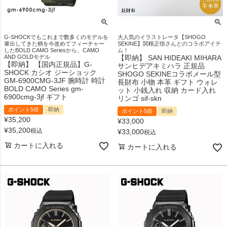
G-SHOCKでもこれまで数多くのモデルを
大人気のイラストレータ【SHOGO
輩出してきた柄を今改めてフィーチャー
SEKINE】関根正悟さんとのコラボアイテ
したBOLD CAMO Seriesから、CAMO
ム！
AND GOLDモデル
【即納】 SAN HIDEAKI MIHARA
【即納】 【国内正規品】G-
サンヒデアキミハラ 正規品
SHOCK カシオ ジーショック
SHOGO SEKINEコラボメール型
GM-6900CMG-3JF 腕時計 時計
長財布 小物 本革 ギフト ウォレ
BOLD CAMO Series gm-
ット 小銭入れ 収納 カード入れ
6900cmg-3jf ギフト
リンゴ sif-skn
ポイント5倍
即納
ポイント5倍
即納
¥
35,200
¥
33,000
¥
35,200
税込
¥
33,000
税込
カートに入れる
カートに入れる