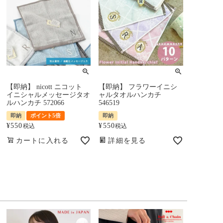
【即納】 nicott ニコット
【即納】 フラワーイニシ
イニシャルメッセージタオ
ャルタオルハンカチ
ルハンカチ 572066
546519
即納
ポイント5倍
即納
¥
550
¥
550
税込
税込
カートに入れる
詳細を見る