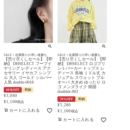
SALE！在庫限りの早い者勝ち
SALE！在庫限りの早い者勝ち
【売り尽くしセール】【即
【売り尽くしセール】【即
納】 DHSELECT フープイ
納】 DHSELECT ロゴプリ
ヤリング レディース アク
ントパーカー トップス レ
セサリー イヤカフ シンプ
ディース 長袖 ミドル丈 カ
ル 大人 ゴールド シルバー
ジュアル スウェット プル
人気 double-0018
オーバ 大きめ ゆったり ロ
ゴ メンズライク 韓国
60％OFF
即納
doublek-003
¥
3,080
70%OFF
即納
¥
1,100
税込
¥
5,280
カートに入れる
¥
1,100
税込
カートに入れる