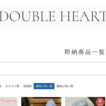
〜
並び順
新着順
売
即納
リピート
＞
優先度
FF
15%OFF
20%OFF
30%OFF
40%OFF
FF
60%OFF
70%OFF
即納商品一覧
検索
順
オススメ順
登録順
価格が安い順
価格が高い順