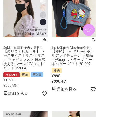
SALE！在庫限りの早い者勝ち
Ball＆ChainからkeyStrap登場！
【売り尽くしセール】 レ
【即納】 Ball＆Chain ボー
ースモイストマスク マス
ルアンドチェーン 正規品
ク フェイスマスク 日本製
keyStrap ストラップ キー
洗える レース UVカット
ホルダー ギフト 301997
ギフト 199-041
即納
70%OFF
即納
再入荷
¥
990
¥
1,815
¥
990
税込
¥
550
税込
詳細を見る
詳細を見る