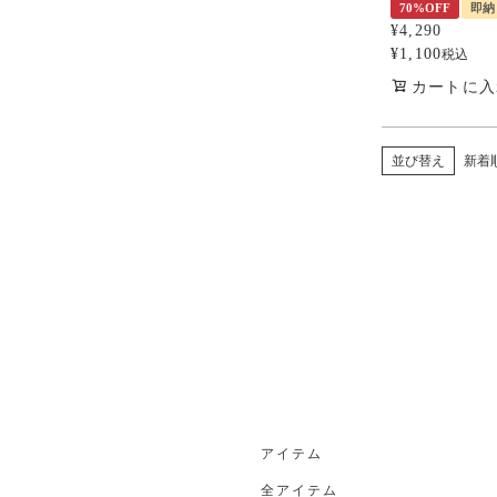
70%OFF
即納
¥
4,290
¥
1,100
税込
カートに入
並び替え
新着
アイテム
全アイテム