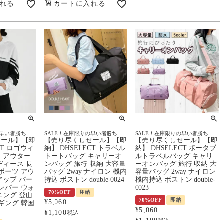
れる
カートに入れる
の早い者勝ち
SALE！在庫限りの早い者勝ち
SALE！在庫限りの早い者勝ち
セール】【即
【売り尽くしセール】【即
【売り尽くしセール】【即
CT ロゴウィ
納】 DHSELECT トラベル
納】 DHSELECT ポータブ
 アウター
トートバッグ キャリーオ
ルトラベルバッグ キャリ
ディース 長
ンバッグ 旅行 収納 大容量
ーオンバッグ 旅行 収納 大
ポーツ アウ
バッグ 2way ナイロン 機内
容量バッグ 2way ナイロン
アップ パー
持込 ボストン double-0024
機内持込 ボストン double-
ンパー ウォ
0023
70%OFF
即納
ニング 登山
70%OFF
即納
¥
5,060
ギング 韓国
¥
5,060
¥
1,100
税込