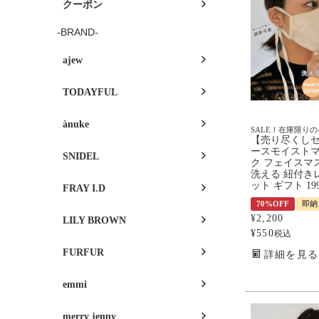
クーポン
-BRAND-
ajew
TODAYFUL
ànuke
SALE！在庫限り
【売り尽くしセ
ースモイストマ
SNIDEL
ク フェイスマ
洗える 紐付きレ
ット ギフト 199
FRAY I.D
70%OFF
即納
¥
2,200
LILY BROWN
¥
550
税込
FURFUR
詳細を見る
emmi
merry jenny