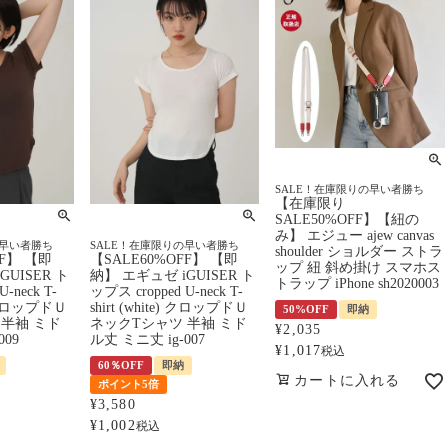
SALE！在庫限りの早い者勝ち
【在庫限り
SALE50%OFF】【紐の
み】 エジュー ajew canvas
の早い者勝ち
SALE！在庫限りの早い者勝ち
shoulder ショルダー ストラ
FF】 【即
【SALE60%OFF】 【即
ップ 紐 斜め掛け スマホス
GUISER ト
納】 エギュゼ iGUISER ト
トラップ iPhone sh2020003
-neck T-
ップス cropped U-neck T-
n) クロップドＵ
shirt (white) クロップドＵ
50%OFF
即納
 半袖 ミド
ネックTシャツ 半袖 ミド
¥
2,035
009
ル丈 ミニ丈 ig-007
¥
1,017
税込
60％OFF
即納
カートに入れる
ポイント5倍
¥
3,580
¥
1,002
税込