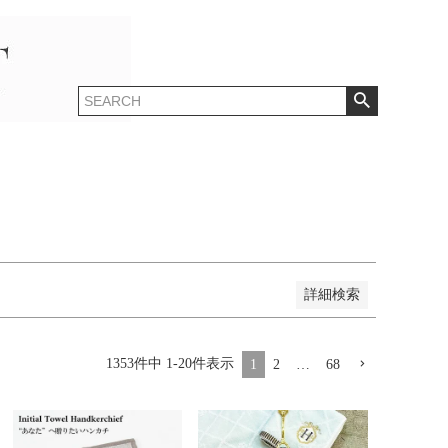
登録順
価格が安い順
価格が高い順
順
レビュー順
キーワードヒット順
詳細検索
1353
件中
1
-
20
件表示
1
2
…
68