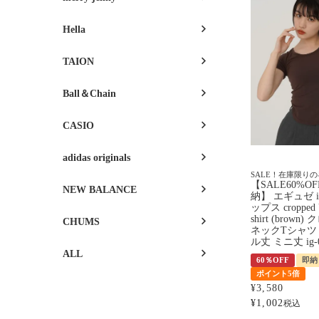
Hella
TAION
Ball＆Chain
CASIO
adidas originals
SALE！在庫限り
【SALE60%O
NEW BALANCE
納】 エギュゼ i
ップス cropped U
shirt (brow
CHUMS
ネックTシャツ
ル丈 ミニ丈 ig-
ALL
60％OFF
即納
ポイント5倍
¥
3,580
¥
1,002
税込