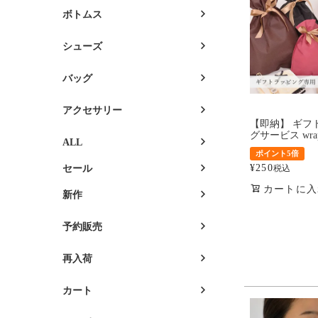
ボトムス
シューズ
バッグ
アクセサリー
【即納】 ギフ
グサービス wrap
ALL
ポイント5倍
¥
250
税込
セール
カートに入
新作
予約販売
再入荷
カート