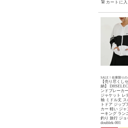
カートに入
SALE！在庫限り
【売り尽くし
納】 DHSELE
ンドブレーカー
ジャケット レ
袖 ミドル丈 ス
トドア ジップ
カー 軽い ジャ
ーキング ラン
釣り 旅行 ジョ
doublek-001