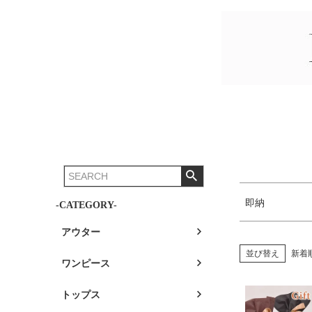
価格
商品タグ
予約販
セール
10%O
50%O
即納
-CATEGORY-
アウター
並び替え
新着
ワンピース
トップス