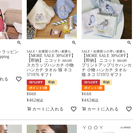
トラッピン
SALE！在庫限りの早い者勝ち
SALE！在庫限りの早い者勝ち
【MORE SALE 30%OFF】
【MORE SALE 30%OFF】
ping
【即納】 ニコット nicott
【即納】 ニコット nicott
スカラップハンカチ 小物
プリントアップリケハンカ
ハンカチ タオル 猫 ネコ
チ 小物 ハンカチ タオル
571976 ギフト
猫 ネコ 571972 ギフト
れる
30%OFF
即納
30%OFF
即納
ポイント5倍
ポイント5倍
¥
660
¥
660
¥
462
¥
462
税込
税込
カートに入れる
カートに入れる