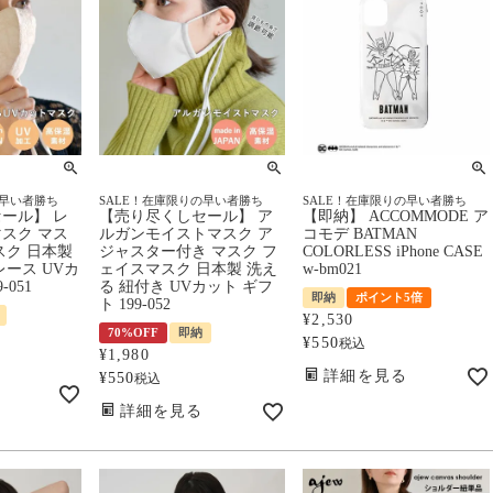
の早い者勝ち
SALE！在庫限りの早い者勝ち
SALE！在庫限りの早い者勝ち
ール】 レ
【売り尽くしセール】 ア
【即納】 ACCOMMODE ア
スク マス
ルガンモイストマスク ア
コモデ BATMAN
スク 日本製
ジャスター付き マスク フ
COLORLESS iPhone CASE
ース UVカ
ェイスマスク 日本製 洗え
w-bm021
-051
る 紐付き UVカット ギフ
即納
ポイント5倍
ト 199-052
¥
2,530
70%OFF
即納
¥
550
税込
¥
1,980
詳細を見る
¥
550
税込
詳細を見る