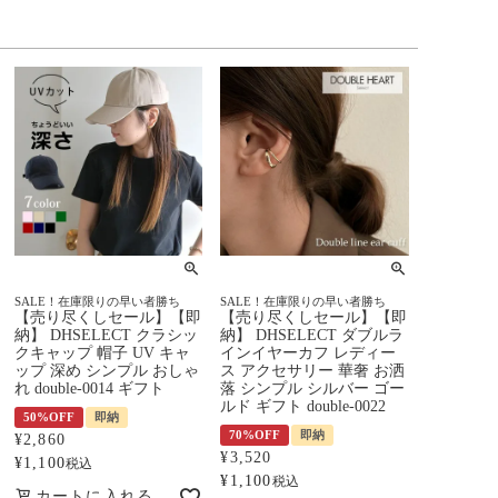
SALE！在庫限りの早い者勝ち
SALE！在庫限りの早い者勝ち
【売り尽くしセール】【即
【売り尽くしセール】【即
納】 DHSELECT クラシッ
納】 DHSELECT ダブルラ
クキャップ 帽子 UV キャ
インイヤーカフ レディー
ップ 深め シンプル おしゃ
ス アクセサリー 華奢 お洒
れ double-0014 ギフト
落 シンプル シルバー ゴー
ルド ギフト double-0022
50%OFF
即納
70%OFF
即納
¥
2,860
¥
3,520
¥
1,100
税込
¥
1,100
税込
カートに入れる