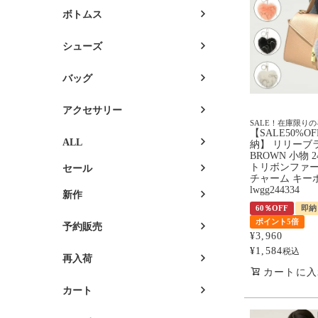
ボトムス
シューズ
バッグ
アクセサリー
SALE！在庫限り
【SALE50%O
ALL
納】 リリーブラ
BROWN 小物 
トリボンファ
セール
チャーム キー
lwgg244334
新作
60％OFF
即納
ポイント5倍
予約販売
¥
3,960
¥
1,584
税込
再入荷
カートに入
カート