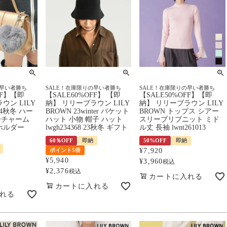
の早い者勝ち
SALE！在庫限りの早い者勝ち
SALE！在庫限りの早い者勝ち
FF】【即
【SALE60%OFF】 【即
【SALE50%OFF】【即
ウン LILY
納】 リリーブラウン LILY
納】 リリーブラウン LILY
24秋冬 ハー
BROWN 23winter バケット
BROWN トップス シアー
ーチャーム
ハット 小物 帽子 ハット
スリーブリブニット ミド
ホルダー
lwgh234368 23秋冬 ギフト
ル丈 長袖 lwnt261013
60％OFF
即納
50%OFF
即納
ポイント5倍
¥
7,920
¥
5,940
¥
3,960
税込
¥
2,376
税込
カートに入れる
カートに入れる
れる