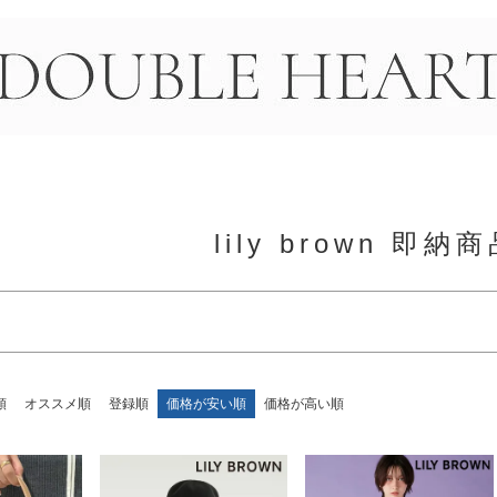
〜
並び順
新着順
売
即納
リピート
＞
優先度
FF
15%OFF
20%OFF
30%OFF
40%OFF
FF
60%OFF
70%OFF
lily brown 即
検索
順
オススメ順
登録順
価格が安い順
価格が高い順