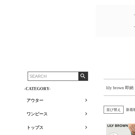
価格
商品タグ
予約販
セール
10%O
50%O
lily brown 即納
-CATEGORY-
アウター
並び替え
新着
ワンピース
トップス