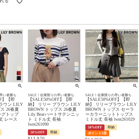
れる
の早い者勝ち
SALE！在庫限りの早い者勝ち
SALE！在庫限りの早い者勝ち
FF】【即
【SALE50%OFF】【即
【SALE50%OFF】【即
ウン LILY
納】 リリー ブラウン LILY
納】 リリーブラウン LILY
ス 26春夏
BROWN トップス 26春夏
BROWN トップス セーラ
ングトップ
Lily Bearハートサテンニッ
ーカラーニットトップス
丈 レース
ト ミドル丈 長袖
ミドル丈 長袖 lwnt261029
lwnt261090
50%OFF
即納
50%OFF
即納
ポイント5倍
¥
13,970