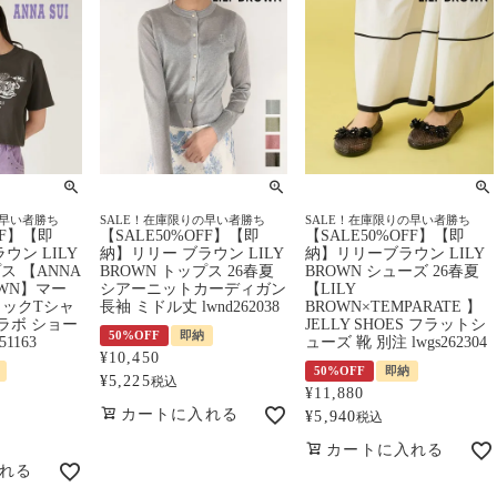
の早い者勝ち
SALE！在庫限りの早い者勝ち
SALE！在庫限りの早い者勝ち
FF】【即
【SALE50%OFF】【即
【SALE50%OFF】【即
ウン LILY
納】リリー ブラウン LILY
納】リリーブラウン LILY
ス 【ANNA
BROWN トップス 26春夏
BROWN シューズ 26春夏
ROWN】マー
シアーニットカーディガン
【LILY
ックTシャ
長袖 ミドル丈 lwnd262038
BROWN×TEMPARATE 】
ラボ ショー
JELLY SHOES フラットシ
50%OFF
即納
51163
ューズ 靴 別注 lwgs262304
¥
10,450
50%OFF
即納
¥
5,225
税込
¥
11,880
カートに入れる
¥
5,940
税込
カートに入れる
れる