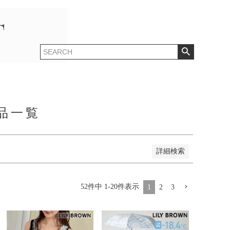
登録順
価格が安い順
価格が高い順
順
レビュー順
キーワードヒット順
納商品一覧
詳細検索
52
件中
1
-
20
件表示
1
2
3