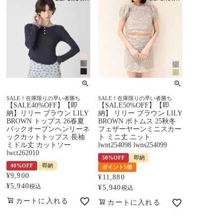
SALE！在庫限りの早い者勝ち
SALE！在庫限りの早い者勝ち
【SALE40%OFF】【即
【SALE50%OFF】【即
納】リリー ブラウン LILY
納】 リリー ブラウン LILY
BROWN トップス 26春夏
BROWN ボトムス 25秋冬
バックオープンヘンリーネ
フェザーヤーンミニスカー
ックカットトップス 長袖
ト ミニ丈 ニット
ミドル丈 カットソー
lwnt254098 lwns254099
lwct262010
50%OFF
即納
40%OFF
即納
ポイント5倍
¥
9,900
¥
11,880
¥
5,940
税込
¥
5,940
税込
カートに入れる
カートに入れる