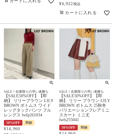
カートに入れる
¥
6,922
税込
カートに入れる
SALE！在庫限りの早い者勝ち
SALE！在庫限りの早い者勝ち
【SALE50%OFF】【即
【SALE50%OFF】【即
納】 リリーブラウン LILY
納】 リリー ブラウン LILY
BROWN ボトムス ワイド
BROWN ボトムス 25秋冬
レッグタックパンツ フル
バリエーションフレアミニ
レングス lwfp261034
スカート ミニ丈
lwfs255041
50%OFF
即納
50%OFF
即納
¥
14,960
¥
14,960