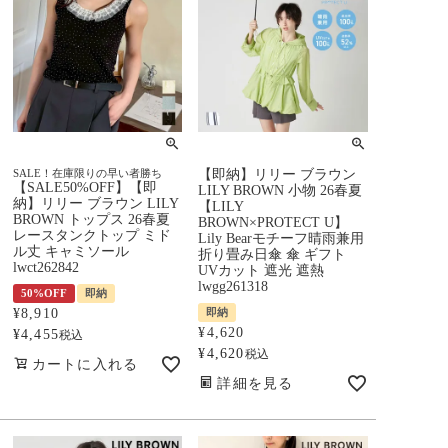
SALE！在庫限りの早い者勝ち
【即納】リリー ブラウン
【SALE50%OFF】【即
LILY BROWN 小物 26春夏
納】リリー ブラウン LILY
【LILY
BROWN トップス 26春夏
BROWN×PROTECT U】
レースタンクトップ ミド
Lily Bearモチーフ晴雨兼用
ル丈 キャミソール
折り畳み日傘 傘 ギフト
lwct262842
UVカット 遮光 遮熱
lwgg261318
50%OFF
即納
¥
8,910
即納
¥
4,620
¥
4,455
税込
¥
4,620
税込
カートに入れる
詳細を見る