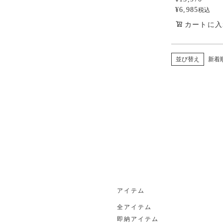
¥
6,985
税込
カートに入
並び替え
新着
アイテム
全アイテム
即納アイテム