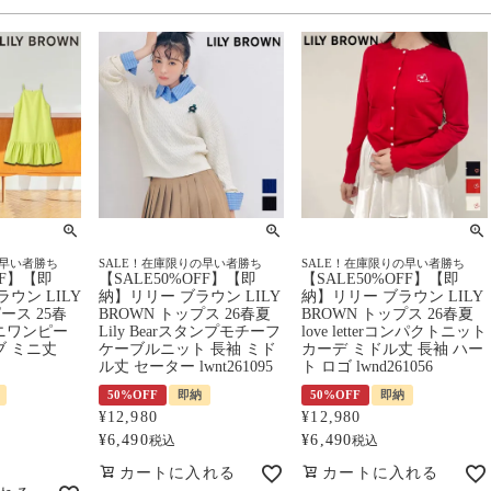
の早い者勝ち
SALE！在庫限りの早い者勝ち
SALE！在庫限りの早い者勝ち
FF】【即
【SALE50%OFF】【即
【SALE50%OFF】【即
ウン LILY
納】リリー ブラウン LILY
納】リリー ブラウン LILY
ース 25春
BROWN トップス 26春夏
BROWN トップス 26春夏
ニワンピー
Lily Bearスタンプモチーフ
love letterコンパクトニット
ブ ミニ丈
ケーブルニット 長袖 ミド
カーデ ミドル丈 長袖 ハー
ル丈 セーター lwnt261095
ト ロゴ lwnd261056
50%OFF
即納
50%OFF
即納
¥
12,980
¥
12,980
¥
6,490
¥
6,490
税込
税込
カートに入れる
カートに入れる