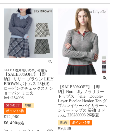
SALE！在庫限りの早い者勝ち
【SALE50%OFF】【即
納】 リリー ブラウン LILY
BROWN ボトムス 25秋冬
【SALE30%OFF】【即
ロービングチェックスカシ
納】Nora Lily ノラリリー
ョーパン ミニ丈
トップス 「elle」Double-
lwfp254093
Layer Bicolor Henley Top ダ
50%OFF
即納
ブルレイヤーバイカラーヘ
ンリートップス 長袖 ミド
ポイント5倍
ル丈 226280003 26春夏
¥
12,980
¥
6,490
即納
ポイント5倍
税込
¥
9,889