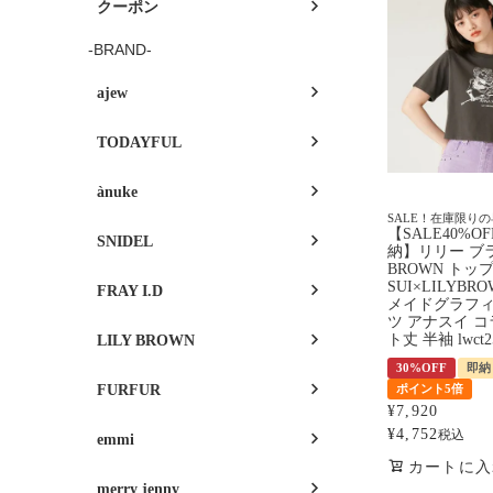
クーポン
-BRAND-
ajew
TODAYFUL
ànuke
SALE！在庫限り
【SALE40%O
SNIDEL
納】リリー ブラ
BROWN トップ
SUI×LILYB
FRAY I.D
メイドグラフィ
ツ アナスイ コ
ト丈 半袖 lwct2
LILY BROWN
30%OFF
即納
FURFUR
ポイント5倍
¥
7,920
¥
4,752
税込
emmi
カートに入
merry jenny