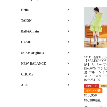
Hella
TAION
Ball＆Chain
CASIO
adidas originals
SALE！在庫限り
【SALE60%O
NEW BALANCE
納】 リリー ブラ
BROWN ワンピ
夏 バルーンミ
CHUMS
ス ノースリー
lwfo251109
ALL
60％OFF
即納
ポイント5倍
¥
15,950
¥
6,380
税込