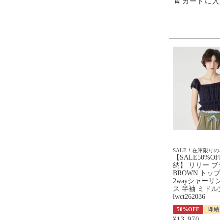
カートに入
SALE！在庫限り
【SALE50%O
納】 リリー ブラ
BROWN トップ
2wayシャーリ
ス 半袖 ミドル
lwct262036
50%OFF
即納
¥
13,970