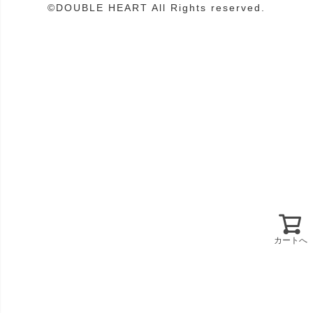
有限会社ダブルハート
©DOUBLE HEART All Rights reserved.
お問い合わせはこちら
新規会員登録
815-0041
福岡県福岡市南区野間１丁目15-10
配送・送料について
メールマガジン登録
岸川第２ビル103号
お支払いについて
マイページ
TEL 092-557-1533
返品・交換・キャンセルについて
MAIL doubleheart@lake.ocn.ne.jp
クーポン
ポイントについて
営業時間 平日 11:00～17:00
ポイント
定休日 土日/祝祭日
パスワードを忘れた方へ
ログアウト
カートへ