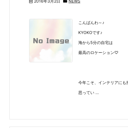
2016年3月2日
NEWS
こんばんわ～♪
KYOKOです♪
海から5分の自宅は
最高のロケーション♡
今年こそ、インテリアにも
思ってい ...