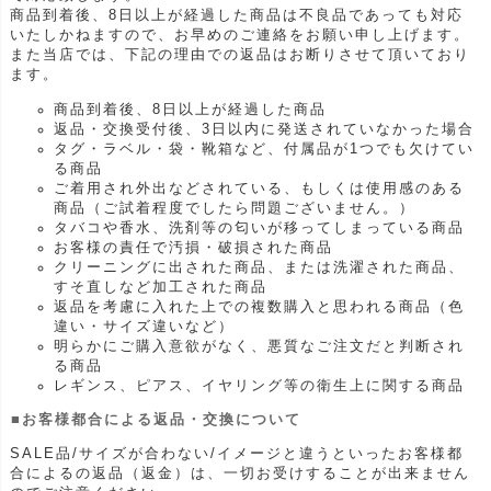
商品到着後、8日以上が経過した商品は不良品であっても対応
いたしかねますので、お早めのご連絡をお願い申し上げます。
また当店では、下記の理由での返品はお断りさせて頂いており
ます。
商品到着後、8日以上が経過した商品
返品・交換受付後、3日以内に発送されていなかった場合
タグ・ラベル・袋・靴箱など、付属品が1つでも欠けてい
る商品
ご着用され外出などされている、もしくは使用感のある
商品（ご試着程度でしたら問題ございません。）
タバコや香水、洗剤等の匂いが移ってしまっている商品
お客様の責任で汚損・破損された商品
クリーニングに出された商品、または洗濯された商品、
すそ直しなど加工された商品
返品を考慮に入れた上での複数購入と思われる商品（色
違い・サイズ違いなど）
明らかにご購入意欲がなく、悪質なご注文だと判断され
る商品
レギンス、ピアス、イヤリング等の衛生上に関する商品
■お客様都合による返品・交換について
SALE品/サイズが合わない/イメージと違うといったお客様都
合によるの返品（返金）は、一切お受けすることが出来ません