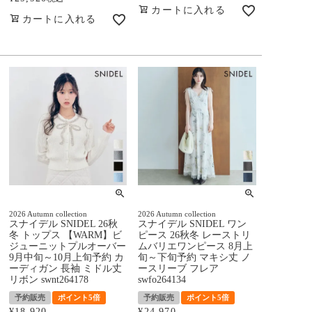
カートに入れる
カートに入れる
2026 Autumn collection
2026 Autumn collection
スナイデル SNIDEL 26秋
スナイデル SNIDEL ワン
冬 トップス 【WARM】ビ
ピース 26秋冬 レーストリ
ジューニットプルオーバー
ムバリエワンピース 8月上
9月中旬～10月上旬予約 カ
旬～下旬予約 マキシ丈 ノ
ーディガン 長袖 ミドル丈
ースリーブ フレア
リボン swnt264178
swfo264134
予約販売
ポイント5倍
予約販売
ポイント5倍
¥
18,920
¥
24,970