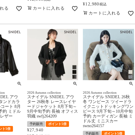
¥
12,980
税込
れる
カートに入れる
カートに入れる
tion
2026 Autumn collection
2026 Autumn collection
DEL アウ
スナイデル SNIDEL アウ
スナイデル SNIDEL 26秋
スタンドカラ
ター 26秋冬 レースレイヤ
冬 ワンピース ツイードラ
コート 8月
ードジャケット 8月下旬～
イクニットドッキングワン
予約 ミドル
9月中旬予約 長袖 オフィス
ピース 9月下旬～10月中旬
 レザー
羽織 swfj264209
予約 カーディガン 長袖 ミ
ドル丈 ミニスカー
予約販売
ポイント5倍
swno264157
ント5倍
¥
27,940
予約販売
ポイント5倍