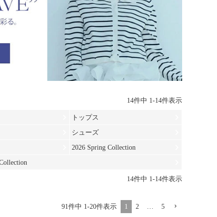
14
件中
1
-
14
件表示
トップス
シューズ
ー
2026 Spring Collection
ollection
14
件中
1
-
14
件表示
91
件中
1
-
20
件表示
1
2
…
5