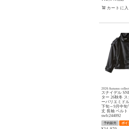
カートに入
2026 Autumn collec
スナイデル SNI
ター 26秋冬 
ーバリエミドル
下旬～9月中旬
丈 長袖 ベルト
swfc244092
予約販売
ポイ
¥
24,970