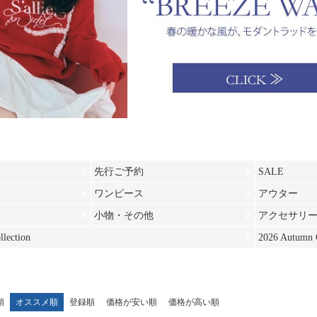
先行ご予約
SALE
ワンピース
アウター
小物・その他
アクセサリ
lection
2026 Autumn C
順
オススメ順
登録順
価格が安い順
価格が高い順