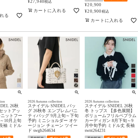
¥
27,940
税込
¥
20,900
カートに入れる
¥
20,900
税込
れる
カートに入れる
tion
2026 Autumn collection
2026 Autumn collection
DEL 26秋
スナイデル SNIDEL バッ
スナイデル SNIDEL 26秋
【セットアッ
グ 26秋冬 エンブレムバニ
冬 トップス 【多色展開】
ーニットフー
ティバッグ 9月上旬～下旬
ボリュームフリルペプラム
～10月上旬
予約 ミニショルダー オケ
カーディガン 8月下旬～9
長袖 ミドル
ージョン チェーン ツイー
月中旬予約 ミドル丈 長袖
ド swgb264634
swnt264231