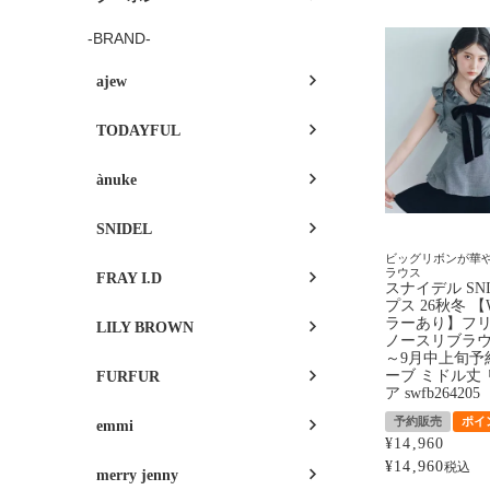
-BRAND-
ajew
TODAYFUL
ànuke
SNIDEL
ビッグリボンが華
ラウス
FRAY I.D
スナイデル SNI
プス 26秋冬 
ラーあり】フ
LILY BROWN
ノースリブラウ
～9月中上旬予
ーブ ミドル丈 
FURFUR
ア swfb264205
予約販売
ポイ
emmi
¥
14,960
¥
14,960
税込
merry jenny