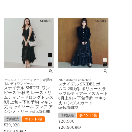
アシンメトリーティアードが揺れ
2026 Autumn collection
るレディワンピース
スナイデル SNIDEL ボト
スナイデル SNIDEL ワン
ムス 26秋冬 ボリュームラ
ピース 26秋冬 レーストリ
ッフルティアードスカート
ムティアードロングドレス
8月上旬～下旬予約 マキシ
8月上旬～下旬予約 マキシ
丈 ロングスカート
丈 キャミソール フレア ア
swfs264072
シンメトリー swfo264198
予約販売
ポイント5倍
予約販売
ポイント5倍
¥
20,900
¥
29,920
¥
20,900
税込
¥
29,920
税込