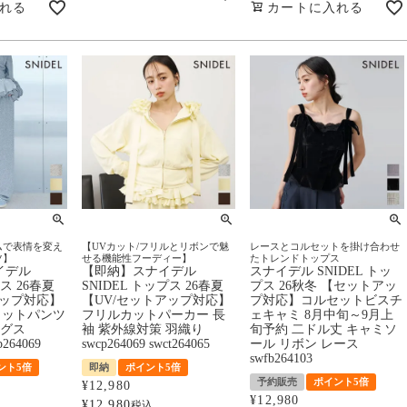
れる
カートに入れる
ムで表情を変え
【UVカット/フリルとリボンで魅
レースとコルセットを掛け合わせ
ツ】
せる機能性フーディー】
たトレンドトップス
イデル
【即納】スナイデル
スナイデル SNIDEL トッ
ムス 26春夏
SNIDEL トップス 26春夏
プス 26秋冬 【セットアッ
アップ対応】
【UV/セットアップ対応】
プ対応】コルセットビスチ
ェットパンツ
フリルカットパーカー 長
ェキャミ 8月中旬～9月上
ングス
袖 紫外線対策 羽織り
旬予約 二ドル丈 キャミソ
p264069
swcp264069 swct264065
ール リボン レース
swfb264103
ント5倍
即納
ポイント5倍
予約販売
ポイント5倍
¥
12,980
¥
12,980
¥
12,980
税込