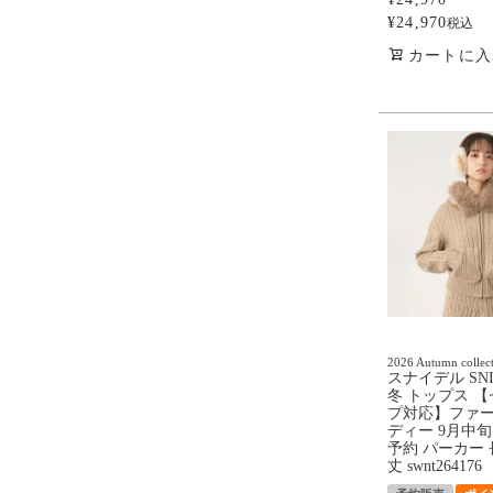
¥
24,970
税込
カートに入
2026 Autumn collec
スナイデル SNI
冬 トップス 
プ対応】ファ
ディー 9月中旬
予約 パーカー 
丈 swnt264176