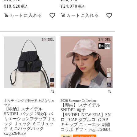
¥
18,920
¥
24,970
税込
税込
カートに入れる
カートに入れる
キルティングで魅せる上品なリュ
2026 Summer Collection
ック
【即納】 スナイデル
【即納】スナイデル
SNIDEL 帽子
SNIDEL バッグ 26秋冬 バ
【SNIDEL|NEW ERA】SN
リエーションフラップリュ
ロゴCAP ダブルロゴCAP
ック リュック ミニリュッ
キャップ ニューエラ 刺繍
ク ミニバッグパック
コラボ ギフト swgh264604
swgb264629