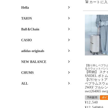
カートに入
Hella
TAION
Ball＆Chain
CASIO
adidas originals
NEW BALANCE
【取り外しペプラ
るスウェットパン
【即納】 スナ
CHUMS
SNIDEL ボト
【UV/セット
ALL
ペプラムスウ
2WAY フルレ
swct264065 swc
予約販売
ポイ
¥
12,540
¥
12,540
税込