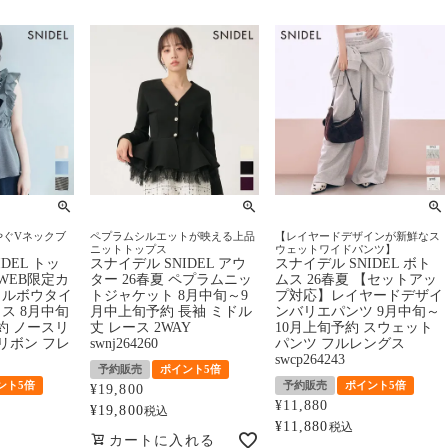
やぐVネックブ
ペプラムシルエットが映える上品
【レイヤードデザインが新鮮なス
ニットトップス
ウェットワイドパンツ】
DEL トッ
スナイデル SNIDEL アウ
スナイデル SNIDEL ボト
【WEB限定カ
ター 26春夏 ペプラムニッ
ムス 26春夏 【セットアッ
リルボウタイ
トジャケット 8月中旬～9
プ対応】レイヤードデザイ
ス 8月中旬
月中上旬予約 長袖 ミドル
ンバリエパンツ 9月中旬～
約 ノースリ
丈 レース 2WAY
10月上旬予約 スウェット
リボン フレ
swnj264260
パンツ フルレングス
swcp264243
予約販売
ポイント5倍
ント5倍
予約販売
ポイント5倍
¥
19,800
¥
11,880
¥
19,800
税込
¥
11,880
税込
カートに入れる