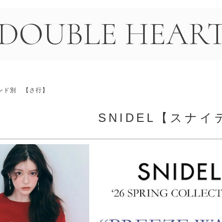
＞
ンド別 【さ行】
SNIDEL【スナイ