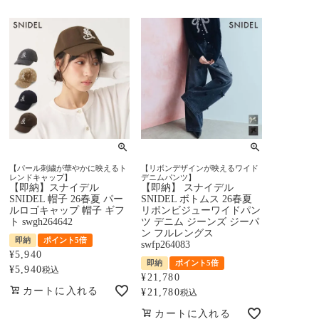
【パール刺繍が華やかに映えるト
【リボンデザインが映えるワイド
レンドキャップ】
デニムパンツ】
【即納】スナイデル
【即納】 スナイデル
SNIDEL 帽子 26春夏 パー
SNIDEL ボトムス 26春夏
ルロゴキャップ 帽子 ギフ
リボンビジューワイドパン
ト swgh264642
ツ デニム ジーンズ ジーパ
ン フルレングス
即納
ポイント5倍
swfp264083
¥
5,940
即納
ポイント5倍
¥
5,940
税込
¥
21,780
カートに入れる
¥
21,780
税込
カートに入れる