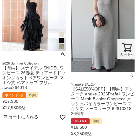
カートへ
2026 Summer Collection
【即納】 スナイデル SNIDEL ワ
ンピース 26春夏 ティアードドッ
キングカットベアワンピース マ
キシ丈 ベアトップ フリル
＼anuke SALE／
swco264018
【SALE50%OFF】【即納】アン
ヌーク anuke 2026Prefall ワンピ
ポイント5倍
即納
ース Mesh Bicolor Onepiece メ
¥
17,930
ッシュバイカラーワンピース マ
¥
17,930
税込
キシ丈 ノースリーブ 62610318
26秋冬
カートに入れる
50%OFF
即納
¥
16,500
¥
8,250
税込