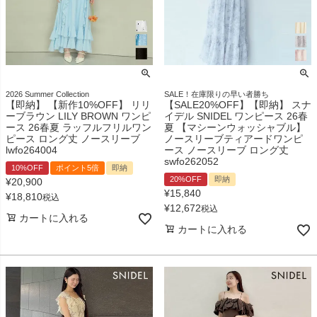
2026 Summer Collection
SALE！在庫限りの早い者勝ち
【即納】 【新作10%OFF】 リリ
【SALE20%OFF】【即納】 スナ
ーブラウン LILY BROWN ワンピ
イデル SNIDEL ワンピース 26春
ース 26春夏 ラッフルフリルワン
夏 【マシーンウォッシャブル】
ピース ロング丈 ノースリーブ
ノースリーブティアードワンピ
lwfo264004
ース ノースリーブ ロング丈
swfo262052
10%OFF
ポイント5倍
即納
20%OFF
即納
¥
20,900
¥
15,840
¥
18,810
税込
¥
12,672
税込
カートに入れる
カートに入れる