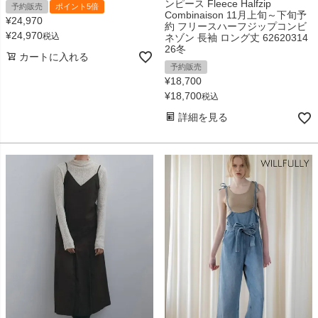
ンピース Fleece Halfzip
予約販売
ポイント5倍
Combinaison 11月上旬～下旬予
¥
24,970
約 フリースハーフジップコンビ
¥
24,970
税込
ネゾン 長袖 ロング丈 62620314
26冬
カートに入れる
予約販売
¥
18,700
¥
18,700
税込
詳細を見る