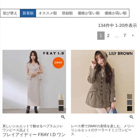
並び替え
新着順
オススメ順
登録順
価格が安い順
価格が高い順
134
件中
1
-
20
件表示
1
2
…
7
美しいシルエットで魅せるペプラムジレ
レース襟で2WAYの表情を楽しむ、メリハ
ワンピース品よく
リシルエットのテーラードミニワンピー
フレイアイディー FRAY I.D ワン
ス