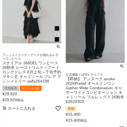
アシンメトリーティアードが揺れるレデ
ィワンピース
スナイデル SNIDEL ワンピース
26秋冬 レーストリムティアード
ロングドレス 8月上旬～下旬予約
公式通販 / LIFE's ライフズ
マキシ丈 キャミソール フレア ア
【即納】 アンヌーク anuke
シンメトリー swfo264198
2026Prefall オールインワン
Gather Wide Combinaison ギャ
予約販売
ポイント5倍
ザーワイドコンビネーション キ
¥
29,920
ャミソール フルレングス 26秋冬
¥
29,920
税込
62620303
カートに入れる
即納
¥
15,400
¥
15,400
税込