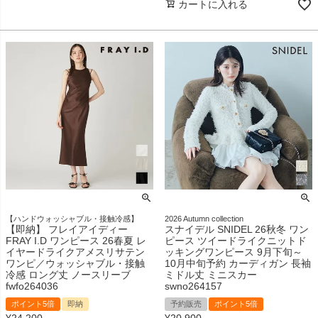
カートに入れる
【ハンドウォッシャブル・接触冷感】
2026 Autumn collection
【即納】 フレイアイディー
スナイデル SNIDEL 26秋冬 ワン
FRAY I.D ワンピース 26春夏 レ
ピース ツイードライクニットド
イヤードライクアメスリサテン
ッキングワンピース 9月下旬～
ワンピ／ウォッシャブル・接触
10月中旬予約 カーディガン 長袖
冷感 ロング丈 ノースリーブ
ミドル丈 ミニスカー
fwfo264036
swno264157
ポイント5倍
即納
予約販売
ポイント5倍
¥
24,200
¥
20,900