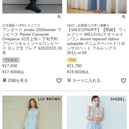
公式通販 / LIFE's ライフズ
SALE！在庫限りの早い者勝ち
アンヌーク anuke 2026winter ワ
【SALE10%OFF】【即納】 ウィ
ンピース Pleats Camisole
ルフリー WILLFULLY オールイ
Onepiece 10月上旬～下旬予約
ンワン denim tapered ribbon
プリーツキャミソールワンピー
salopette デニムテーパードリボ
ス ロング丈 フレア 62620315 26
ンサロペット フルレングス
冬
2611-ol-09
予約販売
即納
¥
17,600
¥
21,780
¥
17,600
¥
19,602
税込
税込
詳細を見る
カートに入れる