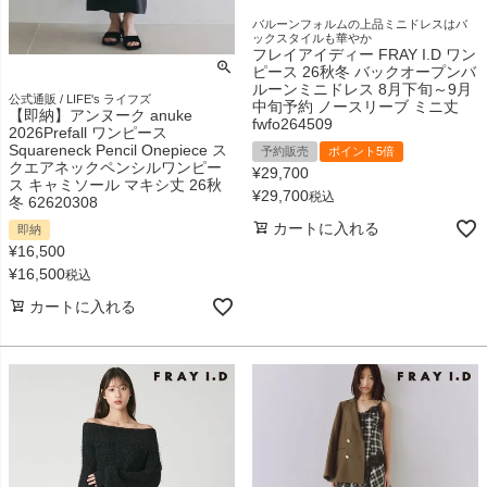
バルーンフォルムの上品ミニドレスはバ
ックスタイルも華やか
フレイアイディー FRAY I.D ワン
ピース 26秋冬 バックオープンバ
ルーンミニドレス 8月下旬～9月
公式通販 / LIFE's ライフズ
中旬予約 ノースリーブ ミニ丈
【即納】アンヌーク anuke
fwfo264509
2026Prefall ワンピース
Squareneck Pencil Onepiece ス
予約販売
ポイント5倍
クエアネックペンシルワンピー
¥
29,700
ス キャミソール マキシ丈 26秋
¥
29,700
税込
冬 62620308
カートに入れる
即納
¥
16,500
¥
16,500
税込
カートに入れる