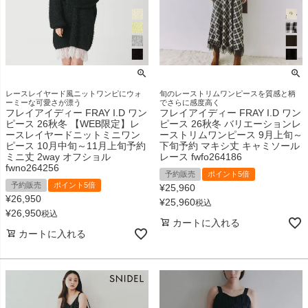
レースレイヤード風ニットワンピにウォ
旬のレーストリムワンピースを質感と柄
ーミーな可愛さが漂う
でさらに感度高く
フレイアイディー FRAY I.D ワン
フレイアイディー FRAY I.D ワン
ピース 26秋冬 【WEB限定】レ
ピース 26秋冬 バリエーションレ
ースレイヤードニットミニワン
ーストリムワンピース 9月上旬～
ピース 10月中旬～11月上旬予約
下旬予約 マキシ丈 キャミソール
ミニ丈 2way オフショル
レース fwfo264186
fwno264256
予約販売
ポイント5倍
予約販売
ポイント5倍
¥
25,960
¥
26,950
¥
25,960
税込
¥
26,950
税込
カートに入れる
カートに入れる