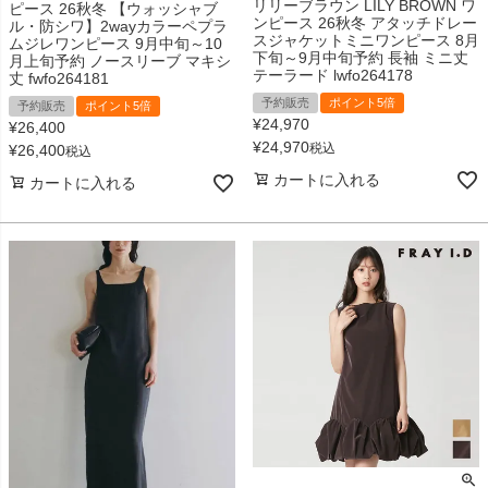
リリーブラウン LILY BROWN ワ
ピース 26秋冬 【ウォッシャブ
ンピース 26秋冬 アタッチドレー
ル・防シワ】2wayカラーペプラ
スジャケットミニワンピース 8月
ムジレワンピース 9月中旬～10
下旬～9月中旬予約 長袖 ミニ丈
月上旬予約 ノースリーブ マキシ
テーラード lwfo264178
丈 fwfo264181
予約販売
ポイント5倍
予約販売
ポイント5倍
¥
24,970
¥
26,400
¥
24,970
税込
¥
26,400
税込
カートに入れる
カートに入れる