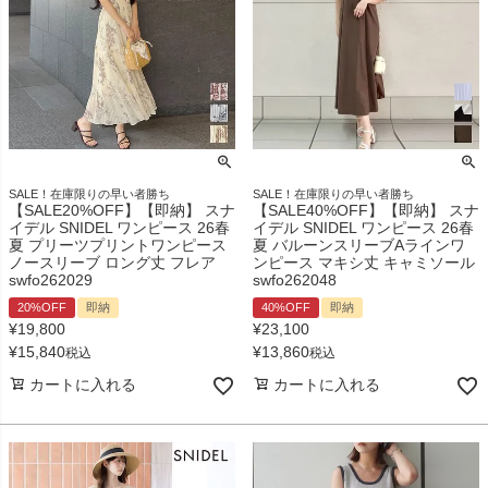
SALE！在庫限りの早い者勝ち
SALE！在庫限りの早い者勝ち
【SALE20%OFF】【即納】 スナ
【SALE40%OFF】【即納】 スナ
イデル SNIDEL ワンピース 26春
イデル SNIDEL ワンピース 26春
夏 プリーツプリントワンピース
夏 バルーンスリーブAラインワ
ノースリーブ ロング丈 フレア
ンピース マキシ丈 キャミソール
swfo262029
swfo262048
20%OFF
即納
40%OFF
即納
¥
19,800
¥
23,100
¥
15,840
¥
13,860
税込
税込
カートに入れる
カートに入れる