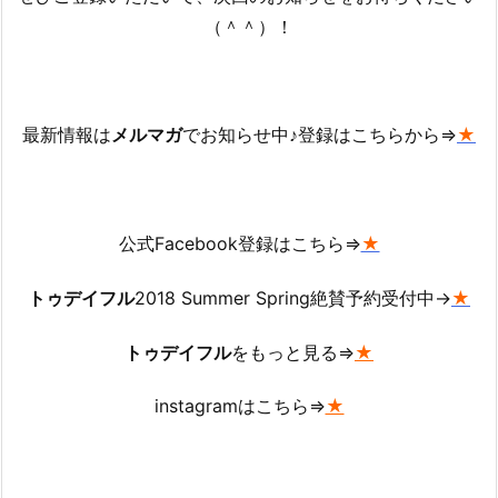
（＾＾）！
最新情報は
メルマガ
でお知らせ中♪登録はこちらから⇒
★
公式Facebook登録はこちら
⇒
★
トゥデイフル
2018 Summer Spring絶賛予約受付中→
★
トゥデイフル
をもっと見る⇒
★
instagramはこちら⇒
★