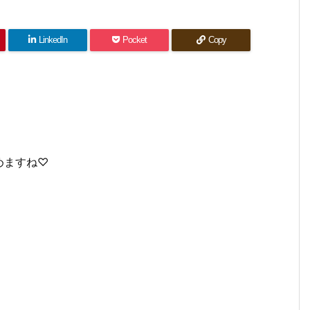
LinkedIn
Pocket
Copy
めますね♡