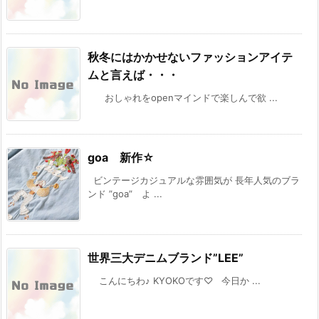
秋冬にはかかせないファッションアイテ
ムと言えば・・・
おしゃれをopenマインドで楽しんで欲 ...
goa 新作☆
ビンテージカジュアルな雰囲気が 長年人気のブラ
ンド ”goa” よ ...
世界三大デニムブランド”LEE”
こんにちわ♪ KYOKOです♡ 今日か ...