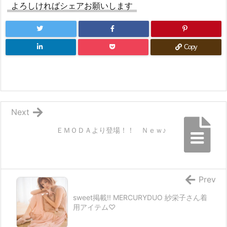
よろしければシェアお願いします
Copy
Next
ＥＭＯＤＡより登場！！ Ｎｅｗ♪
Prev
sweet掲載!! MERCURYDUO 紗栄子さん着
用アイテム♡