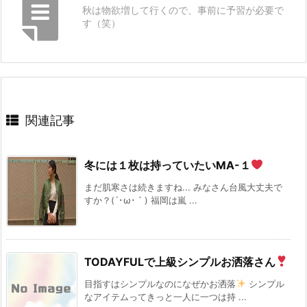
秋は物欲増して行くので、事前に予習が必要で
す（笑）
関連記事
冬には１枚は持っていたいMA-１
まだ肌寒さは続きますね... みなさん台風大丈夫で
すか？(´･ω･｀) 福岡は嵐 ...
TODAYFULで上級シンプルお洒落さん
目指すはシンプルなのになぜかお洒落
シンプル
なアイテムってきっと一人に一つは持 ...