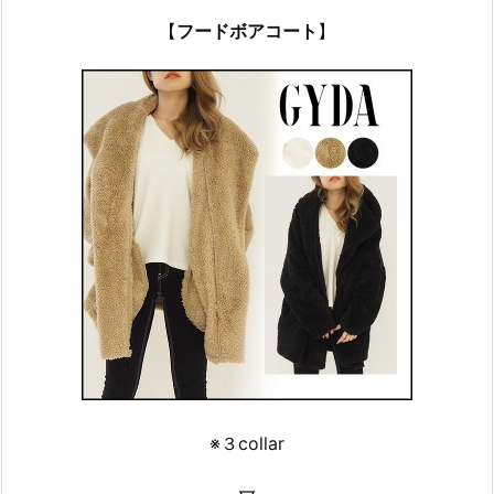
【
フードボアコート
】
※３collar