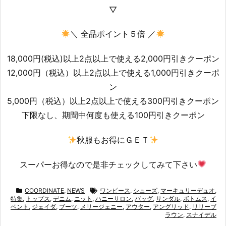
▽
＼ 全品ポイント５倍 ／
18,000円(税込)以上2点以上で使える2,000円引きクーポン
12,000円（税込）以上2点以上で使える1,000円引きクーポ
ン
5,000円（税込）以上2点以上で使える300円引きクーポン
下限なし、期間中何度も使える100円引きクーポン
秋服もお得にＧＥＴ
スーパーお得なので是非チェックしてみて下さい
COORDINATE
,
NEWS
ワンピース
,
シューズ
,
マーキュリーデュオ
,
特集
,
トップス
,
デニム
,
ニット
,
ハニーサロン
,
バッグ
,
サンダル
,
ボトムス
,
イ
ベント
,
ジェイダ
,
ブーツ
,
メリージェニー
,
アウター
,
アングリッド
,
リリーブ
ラウン
,
スナイデル