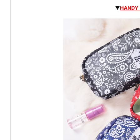
▼
HANDY