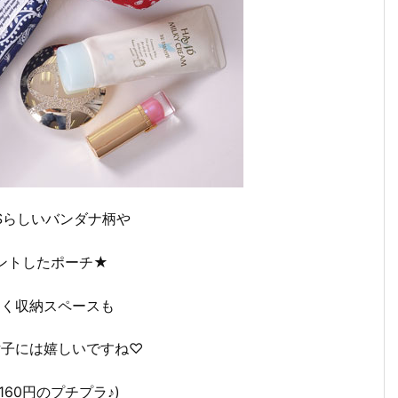
WNSらしいバンダナ柄や
ントしたポーチ★
なく収納スペースも
女子には嬉しいですね♡
,160円のプチプラ♪
)