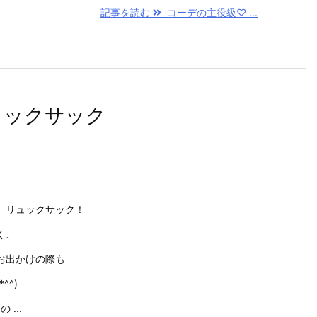
記事を読む
コーデの主役級♡ ...
ュックサック
、リュックサック！
く、
お出かけの際も
^^)
 ...