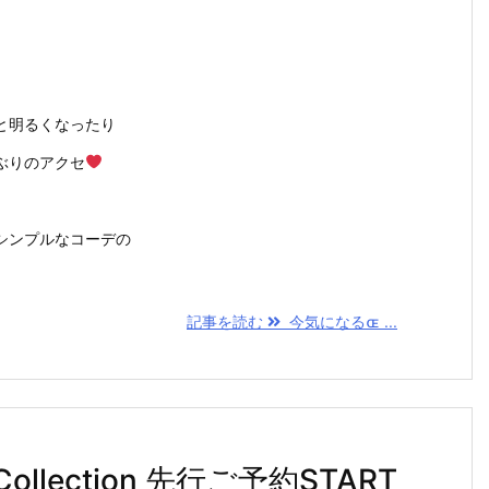
と明るくなったり
ぶりのアクセ
シンプルなコーデの
記事を読む
今気になるɶ ...
r Collection 先行ご予約START