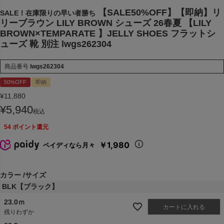
【SALE50%OFF】【即納】リ
SALE！在庫限りの早い者勝ち
リーブラウン LILY BROWN シューズ 26春夏 【LILY
BROWN×TEMPARATE 】JELLY SHOES フラットシ
ューズ 靴 別注 lwgs262304
商品番号
lwgs262304
50%OFF
即納
¥
11,880
¥
5,940
税込
54
ポイント還元
￥1,980
ペイディなら月々
カラー
サイズ
BLK【ブラック】
23.0ｍ
カートに入れる
残りわずか