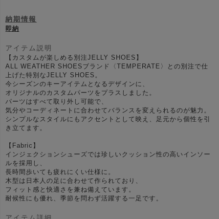
納期情報
即納
アイテム説明
【カスタムが楽しめる別注JELLY SHOES】
ALL WEATHER SHOESブランド〈TEMPERATE〉との別注で仕
上げた特別なJELLY SHOES。
今シーズンのキーアイテムとなるデザインに、
オリジナルのカスタムパーツをプラスしました。
パーツはすべて取り外し可能で、
気分やコーディネートに合わせてバランスを変えられるのが魅力。
シンプルなスタイルにもアクセントとして映え、足元から個性を引
き立てます。
【Fabric】
インジェクションシューズでは珍しいクッション性の高いインソー
ルを採用し、
長時間歩いても疲れにくい仕様に。
木型は日本人の足に合わせて作られており、
フィット感と快適さを兼ね備えています。
耐候性にも優れ、季節を問わず活躍する一足です。
アイテム詳細