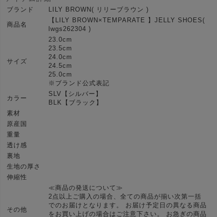
ブランド
LILY BROWN( リリーブラウン )
【LILY BROWN×TEMPARATE 】JELLY SHOES(
商品名
lwgs262304 )
23.0cm
23.5cm
24.0cm
サイズ
24.5cm
25.0cm
※ブランド公式表記
SLV【シルバー】
カラー
BLK【ブラック】
素材
原産国
重量
透け感
裏地
生地の厚さ
伸縮性
≪商品の発送について≫
2点以上ご購入の場合、全ての商品が揃い次第一括
でのお届けとなります。 お届け予定日の異なる商品
その他
をお買い上げの場合はご注意下さい。 お急ぎの商品