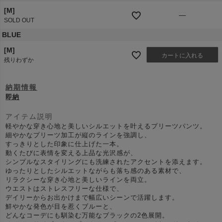
[M]
—
SOLD OUT
BLUE
[M]
カートに入れる
残りわずか
納期情報
即納
アイテム説明
軽やかな穿き心地と美しいシルエットを叶えるプリーツパンツ。
細やかなプリーツ加工が縦のラインを強調し、
すっきりとした印象に仕上げた一本。
動くたびに表情を変える上品な光沢感が、
シンプルなスタイリングにも洗練されたアクセントを添えます。
ゆったりとしたシルエットながらも落ち感のある素材で、
リラクシーな穿き心地と美しいラインを両立。
ウエストはストレスフリーな仕様で、
デイリーからお出かけまで幅広いシーンで活躍します。
鮮やかな発色が目を惹くブルーと、
どんなコーデにも馴染む万能なブラックの2色展開。