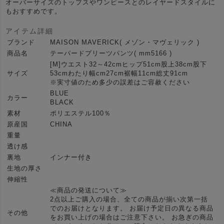
オーバーサイズのトップスやワンピースとのレイヤードスタイルに
もおすすめです。
アイテム詳細
ブランド
MAISON MAVERICK( メゾン・マヴェリック )
商品名
テーパードプリーツパンツ( mm5166 )
[M]ウエスト32～42cmヒップ51cm股上38cm股下
サイズ
53cmわたり幅cm27cm裾幅11cm総丈91cm
※実寸値のため多少の誤差はご容赦ください
BLUE
カラー
BLACK
素材
ポリエステル100％
原産国
CHINA
重量
透け感
裏地
インナー付き
生地の厚さ
伸縮性
≪商品の発送について≫
2点以上ご購入の場合、全ての商品が揃い次第一括
でのお届けとなります。 お届け予定日の異なる商品
その他
をお買い上げの場合はご注意下さい。 お急ぎの商品