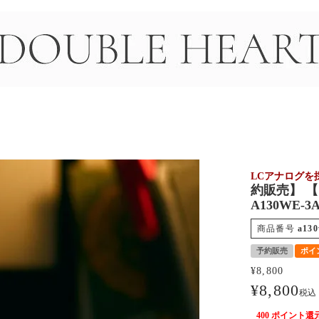
＞
LCアナログを
約販売】 【国
A130WE-3
商品番号
a130
予約販売
ポイ
¥
8,800
¥
8,800
税込
400
ポイント還