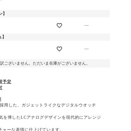
ン】
—
ュ】
—
訳ございません。ただいま在庫がございません。
荷予定
可
明
を採用した、ガジェットライクなデジタルウオッチ
に人気を博したLCアナログデザインを現代的にアレンジ
チャーな表情に仕上げています。