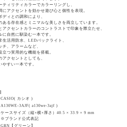
ーティリティカラーでカラーリングし、
調にアクセントを効かせ遊び心と個性を表現。
ボディとの調和により、
のある存在感とミニマルな美しさを両立しています。
とアクセントカラーのコントラストで印象を際立たせ、
ルに自然に馴染む一本です。
常生活用防水、LEDバックライト、
ッチ、アラームなど、
役立つ実用的な機能を搭載。
のアクセントとしても、
いやすい一本です。
細
CASIO( カシオ )
A130WE-3AJF( a130we-3ajf )
ケースサイズ（縦×横×厚さ）40.5 × 33.9 × 9 mm
※ブランド公式表記
GRN【グリーン】