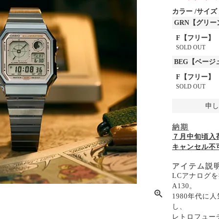
カラー
サイズ
GRN【グリー
F【フリー】
SOLD OUT
BEG【ベージ
F【フリー】
SOLD OUT
申し
納期
７月中旬頃入
キャンセル不
アイテム説
LCアナログ
A130。
1980年代
し、
レトロフュー