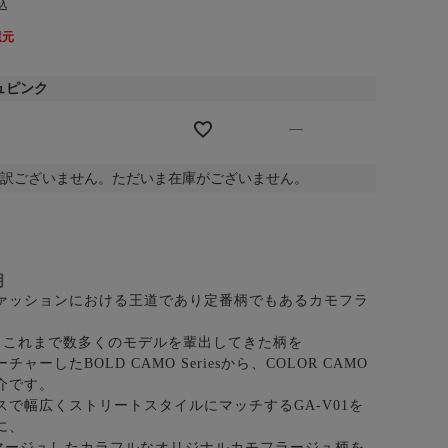
込
還元
ュピンク
—
訳ございません。ただいま在庫がございません。
明
ァッションにおける王道であり定番柄でもあるカモフラ
Kでもこれまで数多くのモデルを輩出してきた柄を
ャーしたBOLD CAMO Seriesから、COLOR CAMO
介です。
スで幅広くストリートスタイルにマッチするGA-V01を
に、
マージュしたカラフルなオリジナルカモフラージュ柄を