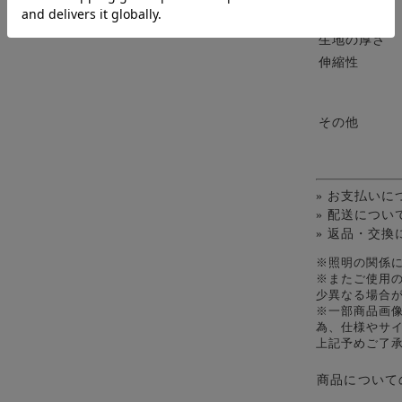
裏地
生地の厚さ
伸縮性
その他
» お支払いに
» 配送につい
» 返品・交換
※照明の関係
※またご使用
少異なる場合
※一部商品画
為、仕様やサ
上記予めご了
商品について