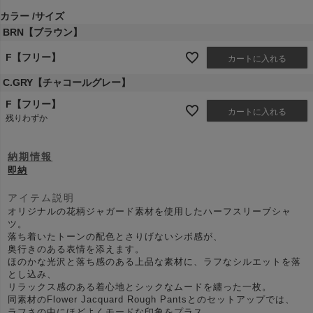
カラー
サイズ
BRN【ブラウン】
F【フリー】
カートに入れる
C.GRY【チャコールグレー】
F【フリー】
カートに入れる
残りわずか
納期情報
即納
アイテム説明
オリジナルの花柄ジャガード素材を使用したハーフスリーブシャ
ツ。
落ち着いたトーンの配色とさりげないシボ感が、
奥行きのある表情を添えます。
ほのかな光沢と落ち感のある上品な素材に、ラフなシルエットを落
とし込み、
リラックス感のある着心地とシックなムードを纏った一枚。
同素材のFlower Jacquard Rough Pantsとのセットアップでは、
ラフさの中にほどよくモードな印象をプラス。