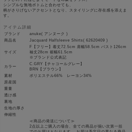
シンプルな無地ボトムと合わせても、
柄がさりげないアクセントとなり、スタイリングに存在感を添えま
す。
アイテム詳細
ブランド
anuke( アンヌーク )
商品名
Jacquard Halfsleeve Shirts( 62620409 )
F【フリー】着丈72.5cm 肩幅58.5cm バスト126cm
サイズ
袖丈28cm 裾幅61.5cm
※ブランド公式表記
C.GRY【チャコールグレー】
カラー
BRN【ブラウン】
素材
ポリエステル66% レーヨン34%
原産国
重量
透け感
裏地
生地の厚さ
伸縮性
≪商品の発送について≫
2点以上ご購入の場合、全ての商品が揃い次第一括
でのお届けとなります。 お届け予定日の異なる商品