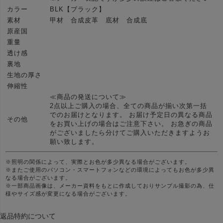
カラー
BLK【ブラック】
素材
甲材 合成皮革 底材 合成底
原産国
重量
透け感
裏地
生地の厚さ
伸縮性
≪商品の発送について≫
2点以上ご購入の場合、全ての商品が揃い次第一括
でのお届けとなります。 お届け予定日の異なる商品
その他
をお買い上げの場合はご注意下さい。 お急ぎの商品
がございましたら分けてご購入いただきますようお
願い致します。
※照明の関係によって、実際とお色が多少異なる場合がございます。
※またご使用のパソコン・スマートフォンなどの環境によってもお色が多少異
なる場合がございます。
※一部商品画像は、メーカー資料をもとに作成しておりサンプル撮影の為、仕
様やサイズ感が変更になる場合がございます。
返品特約について