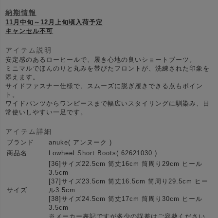
納期情報
11月中旬～12月上旬頃入荷予定
キャンセル不可
アイテム説明
安定感のあるローヒールで、履き心地の良いショートブーツ。
ミニマルでほんのりと丸みを帯びたフロントが、洗練された印象を
添えます。
サイドファスナー仕様で、スムーズに脱ぎ履きできる点もポイン
ト。
ワイドパンツからワンピースまで幅広いスタイリングに馴染み、日
常使いしやすい一足です。
アイテム詳細
ブランド
anuke( アンヌーク )
商品名
Lowheel Short Boots( 62621030 )
[36]サイズ22.5cm 筒丈16cm 筒周り29cm ヒール
3.5cm
[37]サイズ23.5cm 筒丈16.5cm 筒周り29.5cm ヒー
サイズ
ル3.5cm
[38]サイズ24.5cm 筒丈17cm 筒周り30cm ヒール
3.5cm
※メーカー表記ですが多少の誤差はご容赦ください