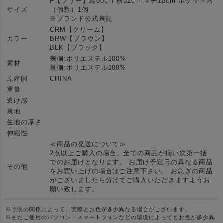
F【フリー】縦60cm 横32cm マチ15cm ポケット内
サイズ
（個数）1個
※ブランド公式表記
CRM【クリーム】
カラー
BRW【ブラウン】
BLK【ブラック】
表側:ポリエステル100%
素材
裏側:ポリエステル100%
原産国
CHINA
重量
透け感
裏地
生地の厚さ
伸縮性
≪商品の発送について≫
2点以上ご購入の場合、全ての商品が揃い次第一括
でのお届けとなります。 お届け予定日の異なる商品
その他
をお買い上げの場合はご注意下さい。 お急ぎの商品
がございましたら分けてご購入いただきますようお
願い致します。
※照明の関係によって、実際とお色が多少異なる場合がございます。
※またご使用のパソコン・スマートフォンなどの環境によってもお色が多少異