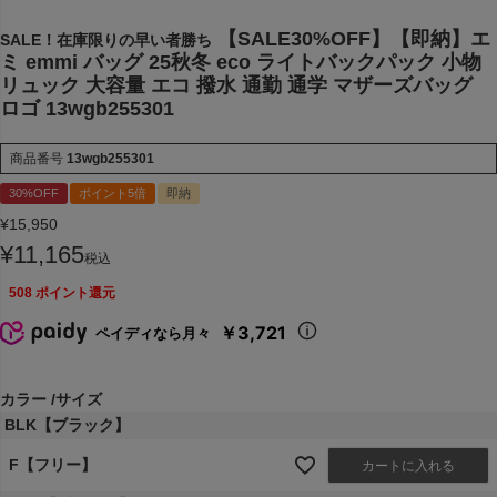
【SALE30%OFF】【即納】エ
SALE！在庫限りの早い者勝ち
ミ emmi バッグ 25秋冬 eco ライトバックパック 小物
リュック 大容量 エコ 撥水 通勤 通学 マザーズバッグ
ロゴ 13wgb255301
商品番号
13wgb255301
30%OFF
ポイント5倍
即納
¥
15,950
¥
11,165
税込
508
ポイント還元
￥3,721
ペイディなら月々
カラー
サイズ
BLK【ブラック】
F【フリー】
カートに入れる