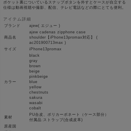
ポケット裏についているスナップボタンを外すとケースが自立する
仕様は動画視聴や撮影、配信、テレビ電話などの際にとても便利。
アイテム詳細
ブランド
ajew( エジュー )
ajew cadenas zipphone case
商品名
shoulder【iPhone13promax対応】 (
ac201900713max )
サイズ
iPhone13promax
black
gray
brown
beige
pinkbeige
カラー
blue
yellow
chestnuts
sakura
wasabi
cobalt
PU合皮、ポリカーボネート（ケース部分）
素材
付属品:ストラップ(合成皮革)
原産国