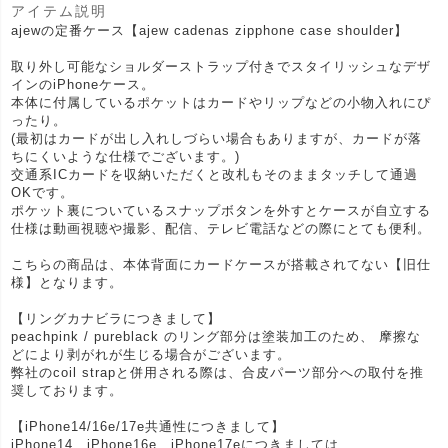
アイテム説明
ajewの定番ケース【ajew cadenas zipphone case shoulder】
取り外し可能なショルダーストラップ付きでスタイリッシュなデザ
インのiPhoneケース。
本体に付属しているポケットはカードやリップなどの小物入れにぴ
ったり。
(最初はカードが出し入れしづらい場合もありますが、カードが落
ちにくいような仕様でございます。)
交通系ICカードを収納いただくと改札もそのままタッチして通過
OKです。
ポケット裏についているスナップボタンを外すとケースが自立する
仕様は動画視聴や撮影、配信、テレビ電話などの際にとても便利。
こちらの商品は、本体背面にカードケースが搭載されてない【旧仕
様】となります。
【リングカナビラにつきまして】
peachpink / pureblack のリング部分は塗装加工のため、 摩擦な
どにより剥がれが生じる場合がございます。
弊社のcoil strapと併用される際は、合皮パーツ部分への取付を推
奨しております。
【iPhone14/16e/17e共通性につきまして】
iPhone14、iPhone16e、iPhone17eにつきましては