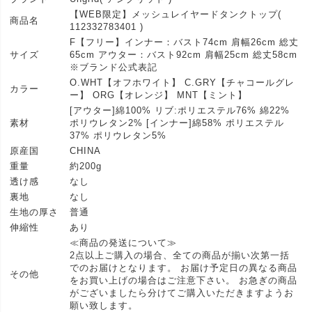
【WEB限定】メッシュレイヤードタンクトップ(
商品名
112332783401 )
F【フリー】インナー：バスト74cm 肩幅26cm 総丈
サイズ
65cm アウター：バスト92cm 肩幅25cm 総丈58cm
※ブランド公式表記
O.WHT【オフホワイト】 C.GRY【チャコールグレ
カラー
ー】 ORG【オレンジ】 MNT【ミント】
[アウター]綿100% リブ:ポリエステル76% 綿22%
素材
ポリウレタン2% [インナー]綿58% ポリエステル
37% ポリウレタン5%
原産国
CHINA
重量
約200g
透け感
なし
裏地
なし
生地の厚さ
普通
伸縮性
あり
≪商品の発送について≫
2点以上ご購入の場合、全ての商品が揃い次第一括
でのお届けとなります。 お届け予定日の異なる商品
その他
をお買い上げの場合はご注意下さい。 お急ぎの商品
がございましたら分けてご購入いただきますようお
願い致します。