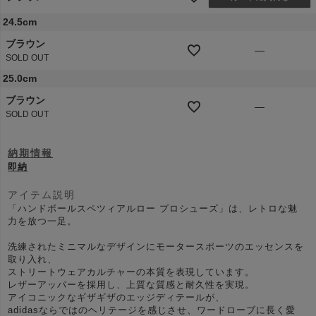
24.5cm
ブラウン
—
SOLD OUT
25.0cm
ブラウン
—
SOLD OUT
納期情報
即納
アイテム説明
「ハンドボールスペツィアルロー プロシューズ」は、レトロな魅
力を放つ一足。
洗練されたミニマルなデザインにモータースポーツのエッセンスを
取り入れ、
ストリートウェアカルチャーの本質を表現しています。
レザーアッパーを採用し、上質な質感と耐久性を実現。
アイコニックなギザギザのエッジディテールが、
adidasならではのヘリテージを感じさせ、ワードローブに長く愛