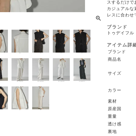
スするだけで
カジュアルな
レスに合わせ
ブランド
トゥデイフル
アイテム詳
ブランド
商品名
サイズ
カラー
素材
原産国
重量
透け感
裏地