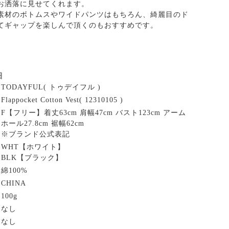
お洒落に見せてくれます。
素材のボトムスやワイドパンツはもちろん、綺麗目のド
てギャップを楽しんで頂くのもおすすめです。
細
TODAYFUL( トゥデイフル )
Flappocket Cotton Vest( 12310105 )
F【フリー】着丈63cm 肩幅47cm バスト123cm アーム
ホール27.8cm 裾幅62cm
※ブランド公式表記
WHT【ホワイト】
BLK【ブラック】
綿100%
CHINA
100g
なし
なし