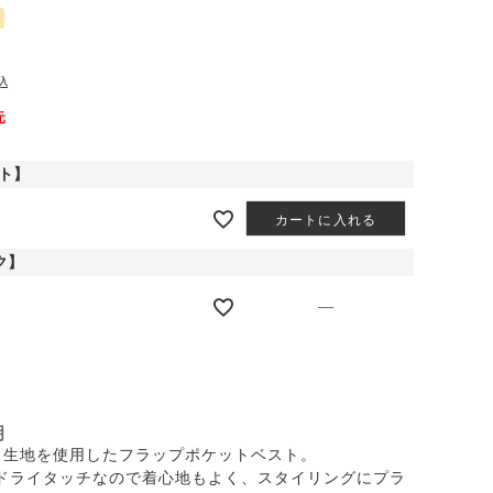
込
元
ト】
カートに入れる
ク】
—
明
0％生地を使用したフラップポケットベスト。
ドライタッチなので着心地もよく、スタイリングにプラ