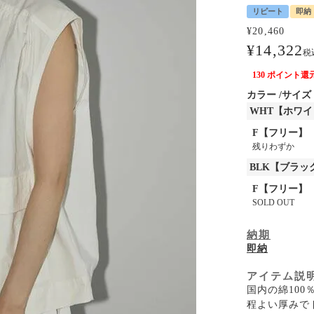
リピート
即納
¥
20,460
¥
14,322
税
130
ポイント還
カラー
サイズ
WHT【ホワイ
F【フリー】
残りわずか
BLK【ブラッ
F【フリー】
SOLD OUT
納期
即納
アイテム説
国内の綿10
程よい厚みで