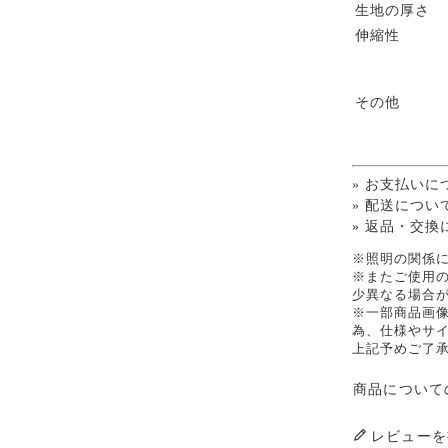
生地の厚さ
伸縮性
その他
» お支払いに
» 配送につい
» 返品・交換
※照明の関係
※またご使用
少異なる場合
※一部商品画
為、仕様やサ
上記予めご了
商品について
レビューを