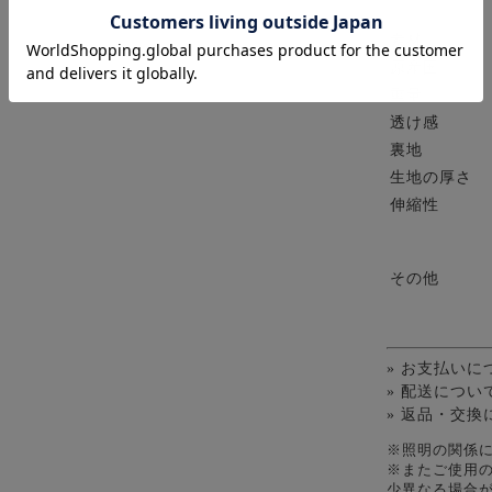
素材
原産国
重量
透け感
裏地
生地の厚さ
伸縮性
その他
» お支払いに
» 配送につい
» 返品・交換
※照明の関係
※またご使用
少異なる場合