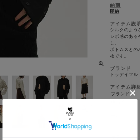
納期
即納
アイテム説
シルクのよう
シボ感のある
し、
ボトムスとの
枚です。
ブランド
トゥデイフル
アイテム詳
ブランド
商品名
サイズ
カラー