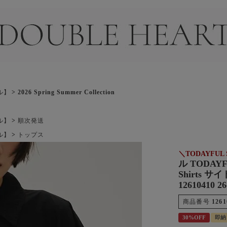
＞
ル】
2026 Spring Summer Collection
ル】
順次発送
ル】
トップス
＼TODAYFUL 
ル TODAYFU
Shirts
12610410 
商品番号
1261
30%OFF
即納