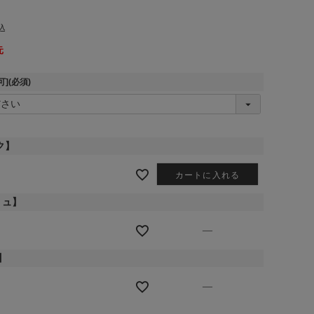
込
元
可]
(必須)
ク】
カートに入れる
リュ】
—
】
—