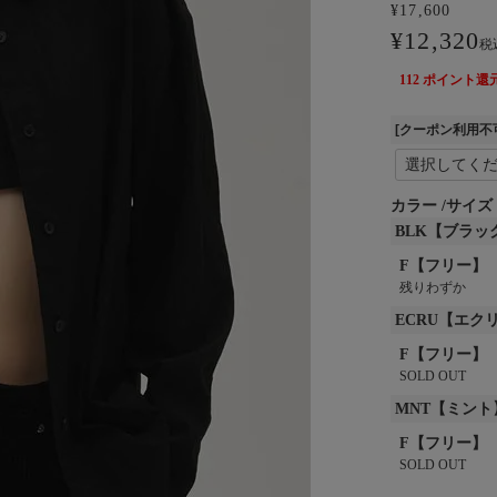
¥
17,600
¥
12,320
税
112
ポイント還
[クーポン利用不
カラー
サイズ
BLK【ブラッ
F【フリー】
残りわずか
ECRU【エク
F【フリー】
SOLD OUT
MNT【ミント
F【フリー】
SOLD OUT