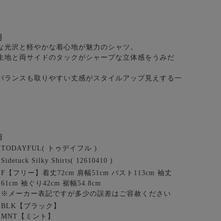
明
な光沢と軽やかな着心地が魅力のシャツ。
生地と両サイドのタックがシャープな立体感をうみだ
バランスも取りやすい丈感がスタイルアップ見えする一
細
TODAYFUL( トゥデイフル )
Sidetuck Silky Shirts( 12610410 )
F【フリー】着丈72cm 肩幅51cm バスト113cm 袖丈
61cm 袖ぐり42cm 裾幅54.8cm
※メーカー表記ですが多少の誤差はご容赦ください
BLK【ブラック】
MNT【ミント】