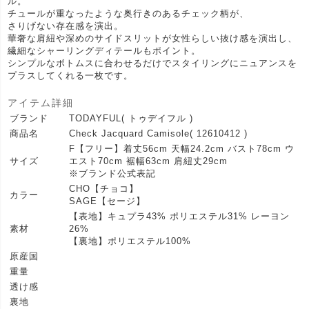
ル。
チュールが重なったような奥行きのあるチェック柄が、
さりげない存在感を演出。
華奢な肩紐や深めのサイドスリットが女性らしい抜け感を演出し、
繊細なシャーリングディテールもポイント。
シンプルなボトムスに合わせるだけでスタイリングにニュアンスを
プラスしてくれる一枚です。
アイテム詳細
ブランド
TODAYFUL( トゥデイフル )
商品名
Check Jacquard Camisole( 12610412 )
F【フリー】着丈56cm 天幅24.2cm バスト78cm ウ
サイズ
エスト70cm 裾幅63cm 肩紐丈29cm
※ブランド公式表記
CHO【チョコ】
カラー
SAGE【セージ】
【表地】キュプラ43% ポリエステル31% レーヨン
素材
26%
【裏地】ポリエステル100%
原産国
重量
透け感
裏地