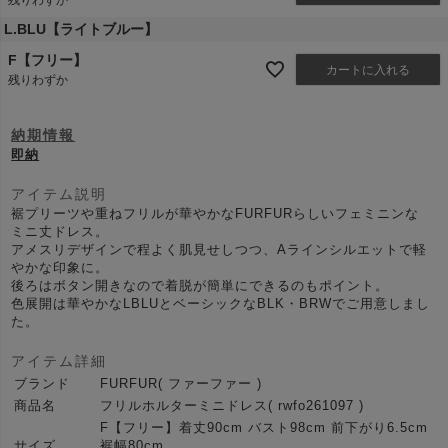
L.BLU【ライトブルー】
F【フリー】
カートに入れる
残りわずか
納期情報
即納
アイテム説明
裾プリーツや重ねフリルが華やかなFURFURらしいフェミニンな
ミニ丈ドレス。
アメスリデザインで程よく肌見せしつつ、Aラインシルエットで軽
やかな印象に。
後ろはボタン開きなので着脱が簡単にできるのもポイント。
色展開は華やかなLBLUとベーシックなBLK・BRWでご用意しまし
た。
アイテム詳細
ブランド
FURFUR( ファーファー )
商品名
フリルホルターミニドレス( rwfo261097 )
F【フリー】着丈90cm バスト98cm 前下がり6.5cm
サイズ
裾幅80cm