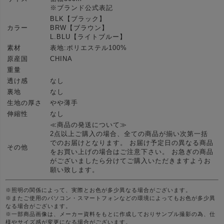
※ブランド公式表記
BLK【ブラック】
カラー
BRW【ブラウン】
L.BLU【ライトブルー】
素材
表地:ポリエステル100%
原産国
CHINA
重量
透け感
なし
裏地
なし
生地の厚さ
やや薄手
伸縮性
なし
≪商品の発送について≫
2点以上ご購入の場合、全ての商品が揃い次第一括
でのお届けとなります。 お届け予定日の異なる商品
その他
をお買い上げの場合はご注意下さい。 お急ぎの商品
がございましたら分けてご購入いただきますようお
願い致します。
※照明の関係によって、実際とお色が多少異なる場合がございます。
※またご使用のパソコン・スマートフォンなどの環境によってもお色が多少異
なる場合がございます。
※一部商品画像は、メーカー資料をもとに作成しておりサンプル撮影の為、仕
様やサイズ感が変更になる場合がございます。