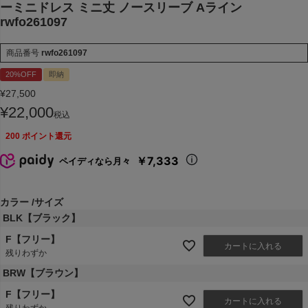
ーミニドレス ミニ丈 ノースリーブ Aライン
rwfo261097
商品番号
rwfo261097
20%OFF
即納
¥
27,500
¥
22,000
税込
200
ポイント還元
￥7,333
ペイディなら月々
カラー
サイズ
BLK【ブラック】
F【フリー】
カートに入れる
残りわずか
BRW【ブラウン】
F【フリー】
カートに入れる
残りわずか