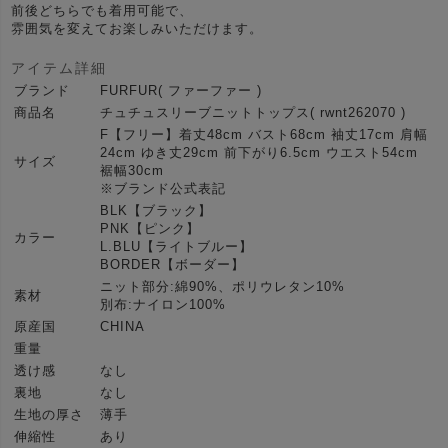
前後どちらでも着用可能で、
雰囲気を変えてお楽しみいただけます。
アイテム詳細
ブランド
FURFUR( ファーファー )
商品名
チュチュスリーブニットトップス( rwnt262070 )
F【フリー】着丈48cm バスト68cm 袖丈17cm 肩幅
24cm ゆき丈29cm 前下がり6.5cm ウエスト54cm
サイズ
裾幅30cm
※ブランド公式表記
BLK【ブラック】
PNK【ピンク】
カラー
L.BLU【ライトブルー】
BORDER【ボーダー】
ニット部分:綿90%、ポリウレタン10%
素材
別布:ナイロン100%
原産国
CHINA
重量
透け感
なし
裏地
なし
生地の厚さ
薄手
伸縮性
あり