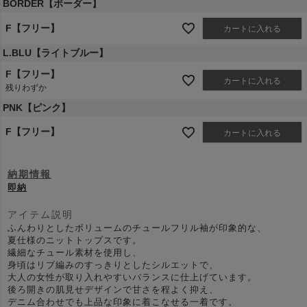
BORDER【ボーダー】
F【フリー】
カートに入れる
L.BLU【ライトブルー】
F【フリー】
カートに入れる
残りわずか
PNK【ピンク】
F【フリー】
カートに入れる
納期情報
即納
アイテム説明
ふんわりとしたボリュームのチュールフリル袖が印象的な、
夏仕様のニットトップスです。
繊細なチュール素材を使用し、
身頃はリブ編みのすっきりとしたシルエットで、
大人の女性が取り入れやすいバランスに仕上げています。
後ろ開きの肌見せデザインで甘さを程よく抑え、
デニム合わせでも上品な印象に着こなせる一着です。