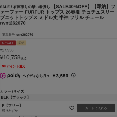
【SALE40%OFF】【即納】フ
SALE！在庫限りの早い者勝ち
ァーファー FURFUR トップス 26春夏 チュチュスリー
ブニットトップス ミドル丈 半袖 フリル チュール
rwnt262070
商品番号
rwnt262070
50%OFF
即納
¥
17,930
¥
10,758
税込
98
ポイント還元
￥3,586
ペイディなら月々
カラー
サイズ
BLK【ブラック】
F【フリー】
カートに入れる
残りわずか