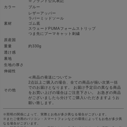
※ブランド公式表記
カラー
ブルー
レザーアッパー
ラバーミッドソール
素材
ゴム底
スウェードPUMAフォームストリップ
つま先にプーマキャット刺繍
原産国
重量
約330g
透け感
裏地
生地の厚さ
伸縮性
≪商品の発送について≫
2点以上ご購入の場合、全ての商品が揃い次第一括
でのお届けとなります。 お届け予定日の異なる商品
その他
をお買い上げの場合はご注意下さい。 お急ぎの商品
がございましたら分けてご購入いただきますようお
願い致します。
※照明の関係によって、実際とお色が多少異なる場合がございます。
※またご使用のパソコン・スマートフォンなどの環境によってもお色が多少異
なる場合がございます。