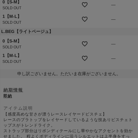
0【S-M】
—
SOLD OUT
1【M-L】
—
SOLD OUT
L.BEG【ライトベージュ】
0【S-M】
—
SOLD OUT
1【M-L】
—
SOLD OUT
申し訳ございません。ただいま在庫がございません。
納期情報
即納
アイテム説明
【感度高めな甘さが漂うレースレイヤードビスチェ】
レースのブラトップをレイヤードしているような技ありビスチェト
ップスがトレンドライク。
ストラップ部分はリボンディテールにし華やかなアクセントを効か
せました。 程よくボディラインに沿うシルエットは上半身をすっ