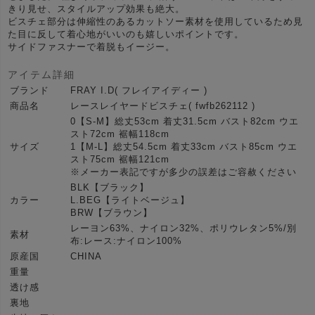
きり見せ、スタイルアップ効果も絶大。
ビスチェ部分は伸縮性のあるカットソー素材を使用しているため見
た目に反して着心地がいいのも嬉しいポイントです。
サイドファスナーで着脱もイージー。
アイテム詳細
ブランド
FRAY I.D( フレイアイディー )
商品名
レースレイヤードビスチェ( fwfb262112 )
0【S-M】総丈53cm 着丈31.5cm バスト82cm ウエ
スト72cm 裾幅118cm
サイズ
1【M-L】総丈54.5cm 着丈33cm バスト85cm ウエ
スト75cm 裾幅121cm
※メーカー表記ですが多少の誤差はご容赦ください
BLK【ブラック】
カラー
L.BEG【ライトベージュ】
BRW【ブラウン】
レーヨン63%、ナイロン32%、ポリウレタン5%/別
素材
布:レース:ナイロン100%
原産国
CHINA
重量
透け感
裏地