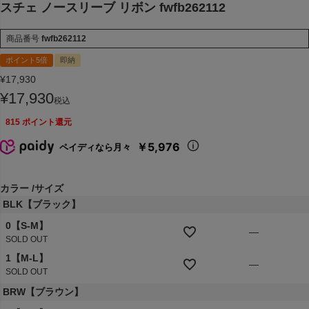
スチェ ノースリーブ リボン fwfb262112
商品番号
fwfb262112
ポイント5倍
即納
¥
17,930
¥
17,930
税込
815
ポイント還元
￥5,976
ペイディなら月々
カラー
サイズ
BLK【ブラック】
0【S-M】
—
SOLD OUT
1【M-L】
—
SOLD OUT
BRW【ブラウン】