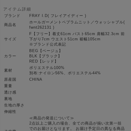
アイテム詳細
ブランド
FRAY I.D( フレイアイディー )
ホールガーメントペプラムニット／ウォッシャブル(
商品名
fwnt262131 )
F【フリー】着丈61cm バスト65cm 肩幅32.3cm 前
サイズ
下がり7cm ウエスト51cm 裾幅105cm
※ブランド公式表記
BEG【ベージュ】
カラー
BLK【ブラック】
RED【レッド】
ポリエステル100%
素材
別布:ナイロン56%、ポリエステル44%
原産国
CHINA
重量
透け感
裏地
生地の厚さ
伸縮性
≪商品の発送について≫
2点以上ご購入の場合、全ての商品が揃い次第一括
でのお届けとなります。 お届け予定日の異なる商品