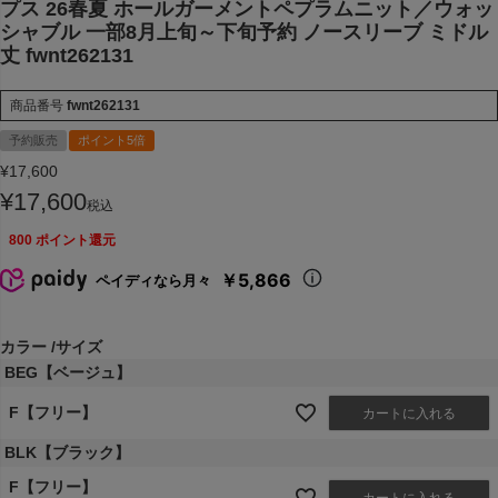
プス 26春夏 ホールガーメントペプラムニット／ウォッ
シャブル 一部8月上旬～下旬予約 ノースリーブ ミドル
丈 fwnt262131
商品番号
fwnt262131
予約販売
ポイント5倍
¥
17,600
¥
17,600
税込
800
ポイント還元
￥5,866
ペイディなら月々
カラー
サイズ
BEG【ベージュ】
F【フリー】
カートに入れる
BLK【ブラック】
F【フリー】