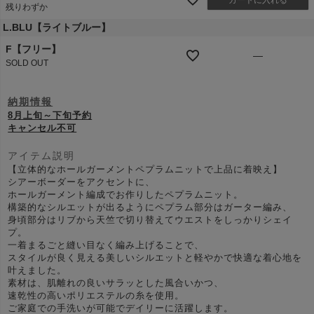
カートに入れる
残りわずか
L.BLU【ライトブルー】
F【フリー】
—
SOLD OUT
納期情報
8月上旬～下旬予約
キャンセル不可
アイテム説明
【立体的なホールガーメントペプラムニットで上品に着映え】
シアーボーダーをアクセントに、
ホールガーメント編成でお作りしたペプラムニット。
構築的なシルエットが出るようにペプラム部分はガーター編み、
身頃部分はリブから天竺で切り替えてウエストをしっかりシェイ
プ。
一着まるごと縫い目なく編み上げることで、
スタイルが良く見える美しいシルエットと軽やかで快適な着心地を
叶えました。
素材は、肌離れの良いサラッとした風合いかつ、
速乾性の高いポリエステルの糸を使用。
ご家庭での手洗いが可能でデイリーに活躍します。