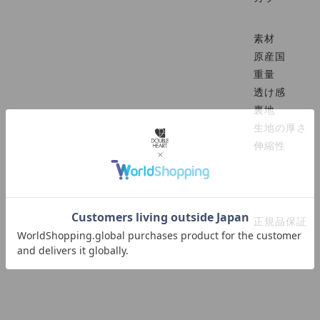
素材
原産国
重量
透け感
裏地
生地の厚さ
伸縮性
正規品保証