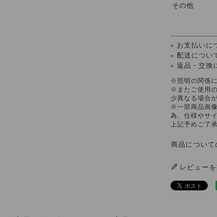
その他
» お支払いに
» 配送につい
» 返品・交換
※照明の関係
※またご使用
少異なる場合
※一部商品画
為、仕様やサ
上記予めご了
商品について
レビューを