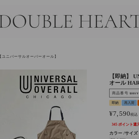
＞
ALL【ユニバーサルオーバーオール】
【即納】 U
オール HARV
商品番号
uosv
即納
再入荷
¥
7,590
税込
345
ポイント還
カラー
サイズ