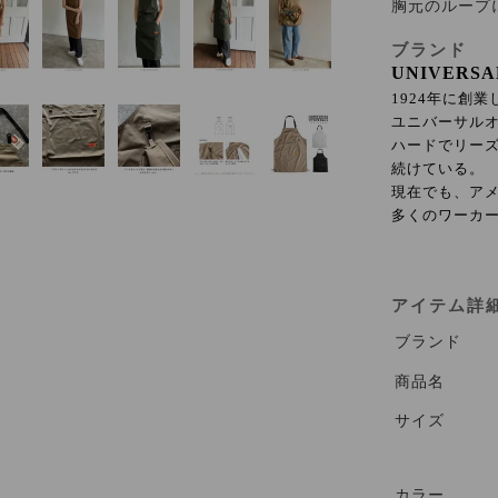
胸元のループ
ブランド
UNIVER
1924年に創
ユニバーサル
ハードでリー
続けている。
現在でも、ア
多くのワーカ
アイテム詳
ブランド
商品名
サイズ
カラー