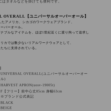
にはタオルなどを掛けても便利です。
SAL OVERALL【ユニバーサルオーバーオール】
業したアメリカ、シカゴのワークウェアブランド、
オーバーオール。
ズナブルなアイテムを、ほぼ1世紀近くに渡り拘って追求し
メリカでは数少ないリアルワークウェアとして、
ーたちに支持されている。
細
UNIVERSAL OVERALL(ユニバーサルオーバーオー
ル)
HARVEST APRON(uosv-19005t)
F【フリー】前中心丈85cm 身幅63cm
※ブランド公式表記
BLACK
BEIGE