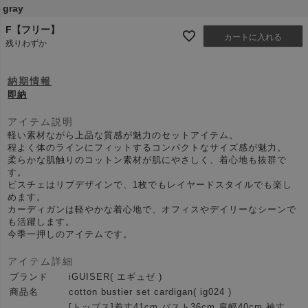
gray
F【フリー】
カートに入れる
残りわずか
納期情報
即納
アイテム説明
軽い素材ながら上品な質感が魅力のセットアイテム。
程よく体のラインにフィットするコンパクトなサイズ感が魅力。
柔らかな肌触りのコットン素材が肌にやさしく、着心地も抜群で
す。
ビスチェはリブデザインで、1枚でもレイヤードスタイルでも楽し
めます。
カーディガンは軽やかな着心地で、オフィスやデイリーなシーンで
も活躍します。
今季一押しのアイテムです。
アイテム詳細
ブランド
iGUISER( エギュゼ )
商品名
cotton bustier set cardigan( ig024 )
[トップス]着丈41cm バスト36cm 肩幅40cm 袖丈