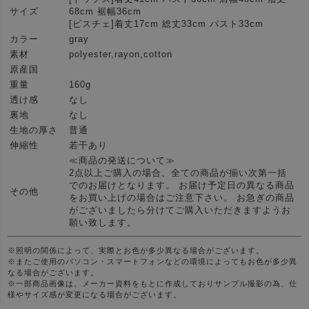
サイズ
68cm 裾幅36cm
[ビスチェ]着丈17cm 総丈33cm バスト33cm
カラー
gray
素材
polyester,rayon,cotton
原産国
重量
160g
透け感
なし
裏地
なし
生地の厚さ
普通
伸縮性
若干あり
≪商品の発送について≫
2点以上ご購入の場合、全ての商品が揃い次第一括
でのお届けとなります。 お届け予定日の異なる商品
その他
をお買い上げの場合はご注意下さい。 お急ぎの商品
がございましたら分けてご購入いただきますようお
願い致します。
※照明の関係によって、実際とお色が多少異なる場合がございます。
※またご使用のパソコン・スマートフォンなどの環境によってもお色が多少異
なる場合がございます。
※一部商品画像は、メーカー資料をもとに作成しておりサンプル撮影の為、仕
様やサイズ感が変更になる場合がございます。