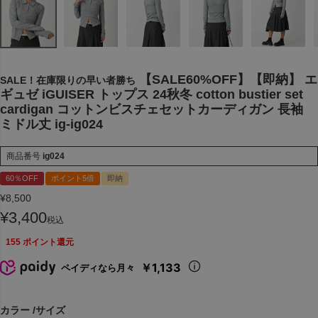
【SALE60%OFF】【即納】 エ
SALE！在庫限りの早い者勝ち
ギュゼ iGUISER トップス 24秋冬 cotton bustier set
cardigan コットンビスチェセットカーディガン 長袖
ミドル丈 ig-ig024
商品番号
ig024
60％OFF
ポイント5倍
即納
¥
8,500
¥
3,400
税込
155
ポイント還元
￥1,133
ペイディなら月々
カラー
サイズ