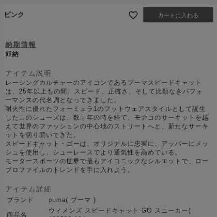
ピンク
カートに入れる
納期情報
即納
アイテム説明
レーシングカルチャーのアイコンであるプーマスピードキャット
は、25年以上もの間、スピード、正確さ、そして比類なきパフォ
ーマンスの代名詞となってきました。
耐火性に優れたフォーミュラ1のフットウェアスタイルとして誕生
したこのシューズは、数十年の時を経て、モナコのサーキットを越
えて世界のファッションの中心地のストリートへと、新たなサーキ
ットを切り開いてきた。
スピードキャット・ゴーは、オリジナルに忠実に、アッパーにメッ
シュを使用し、シューレースでより通気性を高めている。
モータースポーツの世界で最もアイコニックなシルエットで、ロー
プロファイルのトレンドを手に入れよう。
アイテム詳細
ブランド
puma( プーマ )
ウィメンズ スピードキャット GO スニーカー(
商品名