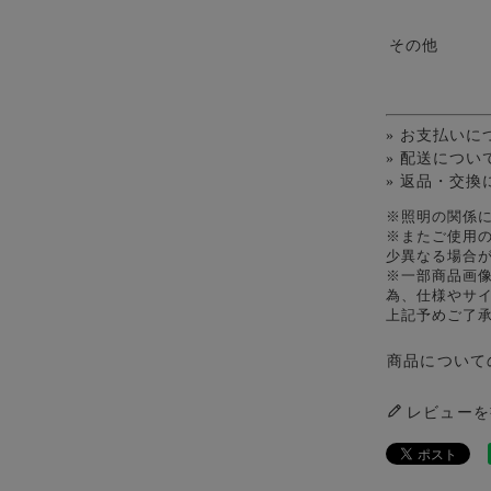
その他
» お支払いに
» 配送につい
» 返品・交換
※照明の関係
※またご使用
少異なる場合
※一部商品画
為、仕様やサ
上記予めご了
商品について
レビューを