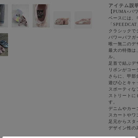
アイテム説
【PUMA×
ベースには、
「SPEEDCA
クラシックで
パワーパフガ
唯一無二のデ
最大の特徴は
ル。
足首で結ぶデ
リボンがコー
さらに、甲部
遊び心とキャ
スポーティな
ストリートに
す。
デニムやカー
スカートやワ
足元からスタ
デザイン性の