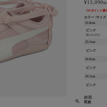
¥
13,090
税
119
ポイント還
カラー
サイズ
23.0cm
ピンク
残りわずか
23.5cm
ピンク
24.0cm
ピンク
24.5cm
ピンク
納期
即納