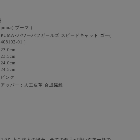
細
puma( プーマ )
PUMA×パワーパフガールズ スピードキャット ゴー(
408102-01 )
23.0cm
23.5cm
24.0cm
24.5cm
ピンク
アッパー：人工皮革 合成繊維
2点以上ご購入の場合、全ての商品が揃い次第一括で