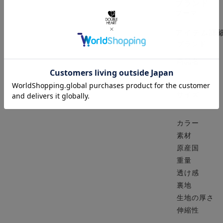
ブランド
プーマ
アイテム詳
ブランド
商品名
サイズ
カラー
素材
原産国
重量
透け感
裏地
生地の厚さ
伸縮性