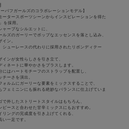
明
パワーパフガールズのコラボレーションモデル】
モータースポーツシーンからインスピレーションを得た
T」を採用。
シャープなシルエットに、
ールズのガーリーでポップなエッセンスを落とし込み、
ザイン。
、シューレースの代わりに採用されたリボンディテー
ザインが女性らしさを引き立て、
ディネートに華やかさをプラスします。
分にはハートモチーフのストラップを配置し、
ッチーさを演出。
フォルムにガーリーな要素をミックスすることで、
もフェミニンにも振れる絶妙なバランスに仕上げていま
ゴで外したストリートスタイルはもちろん、
ンピースと合わせた甘辛ミックスにもおすすめ。
イリングの完成度を引き上げてくれる、
高い一足です。