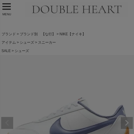
MENU
ブランド
ブランド別 【な行】
NIKE【ナイキ】
アイテム
シューズ
スニーカー
SALE
シューズ