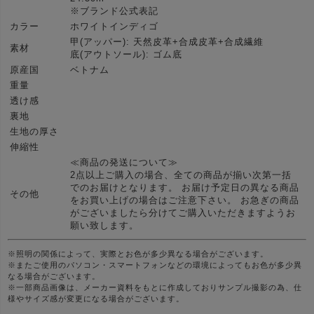
※ブランド公式表記
カラー
ホワイトインディゴ
甲(アッパー): 天然皮革+合成皮革+合成繊維
素材
底(アウトソール): ゴム底
原産国
ベトナム
重量
透け感
裏地
生地の厚さ
伸縮性
≪商品の発送について≫
2点以上ご購入の場合、全ての商品が揃い次第一括
でのお届けとなります。 お届け予定日の異なる商品
その他
をお買い上げの場合はご注意下さい。 お急ぎの商品
がございましたら分けてご購入いただきますようお
願い致します。
※照明の関係によって、実際とお色が多少異なる場合がございます。
※またご使用のパソコン・スマートフォンなどの環境によってもお色が多少異
なる場合がございます。
※一部商品画像は、メーカー資料をもとに作成しておりサンプル撮影の為、仕
様やサイズ感が変更になる場合がございます。