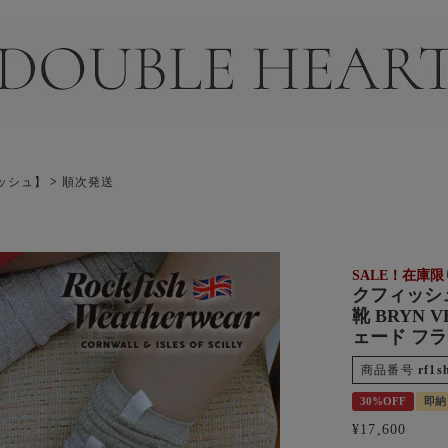
＞
ィッシュ】
順次発送
SALE！在庫
クフィッシュ 
靴 BRYN 
ェード フラッ
商品番号
rf1s
30%OFF
即納
¥
17,600