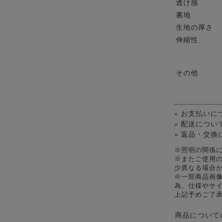
透け感
裏地
生地の厚さ
伸縮性
その他
» お支払いに
» 配送につい
» 返品・交換
※照明の関係
※またご使用
少異なる場合
※一部商品画
為、仕様やサ
上記予めご了
商品について