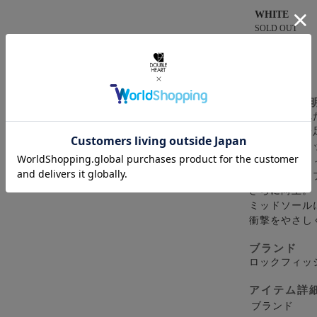
WHITE
SOLD OUT
納期
即納
アイテム説
通気性に優れ
心地が続く一
柔軟なエアメ
ない快適なフ
軽量かつアッ
さらに向上。
ミッドソール
衝撃をやさし
ブランド
ロックフィッ
アイテム詳
ブランド