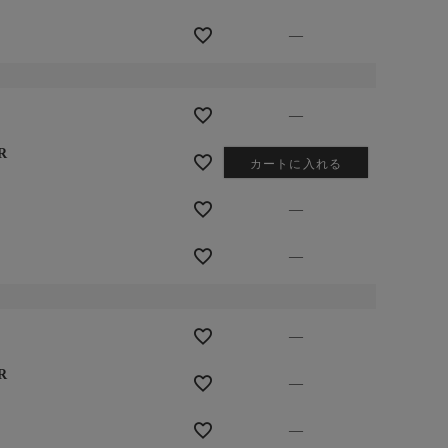
—
—
R
カートに入れる
—
—
—
R
—
—