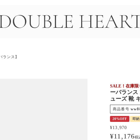
＞
ーバランス】
SALE！在庫
ーバランス N
ューズ 靴 ギ
商品番号
ww8
20%OFF
即納
¥
13,970
¥
11,176
税