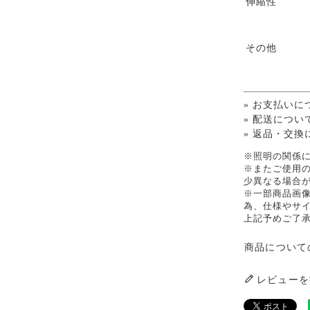
伸縮性
その他
» お支払いに
» 配送につい
» 返品・交換
※照明の関係
※またご使用
少異なる場合
※一部商品画
為、仕様やサ
上記予めご了
商品について
レビューを